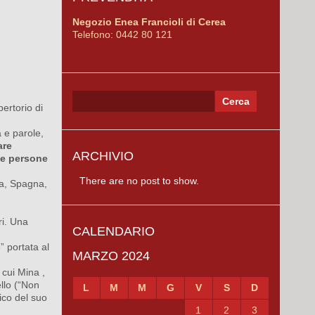
Negozio Enea Francioli di Cerea
Telefono: 0442 80 121
Ricerca
ertorio di
per:
a e parole,
are
ARCHIVIO
le persone
There are no post to show.
ra, Spagna,
ri. Una
CALENDARIO
” portata al
MARZO 2024
 cui Mina ,
llo (“Non
L
M
M
G
V
S
D
tico del suo
1
2
3