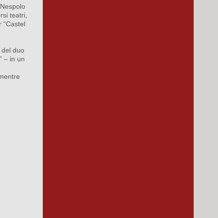
o Nespolo
i teatri,
r “Castel
 del duo
 – in un
 mentre