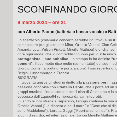
SCONFINANDO GIOR
9 marzo 2024 – ore 21
con Alberto Paone (batteria e basso vocale) e Bati
Lo spettacolo (chiamarlo concerto sarebbe riduttivo) è un
it
compositore (tra gli altri,
per Mina, Ornella Vanoni, Clan Cel
Amanda Lear, Wilson Pickett, Mireille Mathieu) e di chanson
oltre ogni
moda, che lo contraddistinguono per lo stile unico
protagonista il suo pubblico
. La stampa lo ha
definito
“um
comuni”.
Il suo motto dice molto (se non tutto) del suo mo
Giorgio Conte ha portato (e porta ancora) il suo repertorio, 
Belgio, Lussemburgo e
Francia.
BIOGRAFIA
In gioventù unisce gli studi in diritto alla
passione per il jaz
passione condivisa con il
fratello Paolo
, che li porta ad un 
gruppi musicali, fino ai contatti con il clan di Celentano e la 
successo dall’Equipe84 (e ripresa da vari intepreti).
Quando le loro strade si separano, Giorgio continua la sua at
Ornella Vanoni (“La discesa e poi il mare” e “Cose che si d
sono Maddalena”), Loretta Goggi
(“Fuori ci sono i lupi”), F
album d’esordio, ed internazionale (tra cui Mireille
Mathieu e