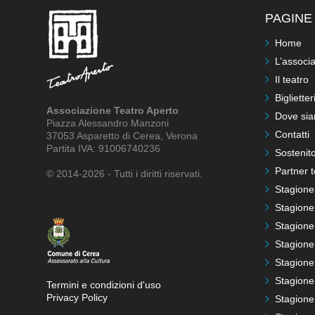
PAGINE 
Home
L’associ
Il teatro
Biglietter
Associazione Teatro Aperto
Dove si
Piazza Alessandro Manzoni
Contatti
37053 Asparetto di Cerea, Verona
Partita IVA: 91006740236
Sostenito
Partner t
© 2014-2026 - Tutti i diritti riservati.
Stagione
Stagione
Stagione
Stagione
Stagione
Stagione
Termini e condizioni d'uso
Privacy Policy
Stagione