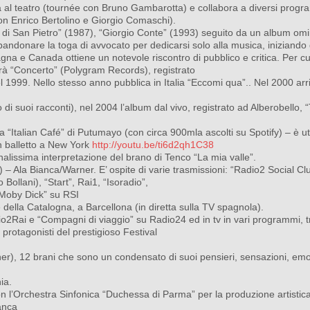
a al teatro (tournée con Bruno Gambarotta) e collabora a diversi progr
con Enrico Bertolino e Giorgio Comaschi).
a di San Pietro” (1987), “Giorgio Conte” (1993) seguito da un album om
ndonare la toga di avvocato per dedicarsi solo alla musica, iniziando d
na e Canada ottiene un notevole riscontro di pubblico e critica. Per cu
irà “Concerto” (Polygram Records), registrato
l 1999. Nello stesso anno pubblica in Italia “Eccomi qua”.. Nel 2000 arr
 di suoi racconti), nel 2004 l’album dal vivo, registrato ad Alberobello, 
“Italian Café” di Putumayo (con circa 900mla ascolti su Spotify) – è uti
n balletto a New York
http://youtu.be/ti6d2qh1C38
onalissima interpretazione del brano di Tenco “La mia valle”.
 Ala Bianca/Warner. E’ ospite di varie trasmissioni: “Radio2 Social Cl
ollani), “Start”, Rai1, “Isoradio”,
“Moby Dick” su RSI
 della Catalogna, a Barcellona (in diretta sulla TV spagnola).
2Rai e “Compagni di viaggio” su Radio24 ed in tv in vari programmi, t
 protagonisti del prestigioso Festival
r), 12 brani che sono un condensato di suoi pensieri, sensazioni, emoz
ia.
on l’Orchestra Sinfonica “Duchessa di Parma” per la produzione
artistic
anca