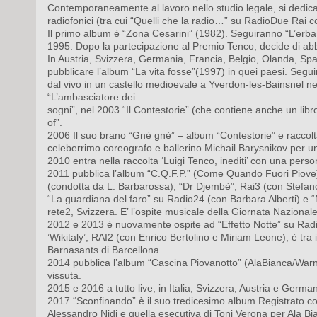
Contemporaneamente al lavoro nello studio legale, si dedic
radiofonici (tra cui “Quelli che la radio…” su RadioDue Rai 
Il primo album è “Zona Cesarini” (1982). Seguiranno “L’erb
1995. Dopo la partecipazione al Premio Tenco, decide di abba
In Austria, Svizzera, Germania, Francia, Belgio, Olanda, Spag
pubblicare l’album “La vita fosse”(1997) in quei paesi. Segu
dal vivo in un castello medioevale a Yverdon-les-Bainsnel ne
“L’ambasciatore dei
sogni”, nel 2003 “Il Contestorie” (che contiene anche un libro
of”.
2006 Il suo brano “Gnè gnè” – album “Contestorie” e raccolta 
celeberrimo coreografo e ballerino Michail Barysnikov per u
2010 entra nella raccolta ‘Luigi Tenco, inediti’ con una pers
2011 pubblica l’album “C.Q.F.P.” (Come Quando Fuori Piove) –
(condotta da L. Barbarossa), “Dr Djembè”, Rai3 (con Stefano B
“La guardiana del faro” su Radio24 (con Barbara Alberti) e 
rete2, Svizzera. E’ l’ospite musicale della Giornata Nazionale
2012 e 2013 è nuovamente ospite ad “Effetto Notte” su Radio
’Wikitaly’, RAI2 (con Enrico Bertolino e Miriam Leone); è tra i
Barnasants di Barcellona.
2014 pubblica l’album “Cascina Piovanotto” (AlaBianca/Warne
vissuta.
2015 e 2016 a tutto live, in Italia, Svizzera, Austria e German
2017 “Sconfinando” è il suo tredicesimo album
Registrato c
Alessandro Nidi e quella esecutiva di Toni Verona per Ala Bi