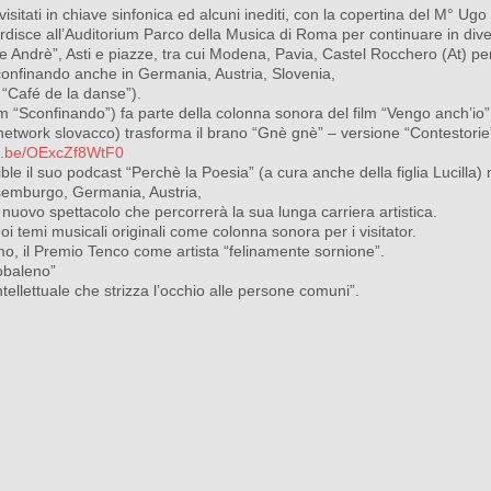
visitati in chiave sinfonica ed alcuni inediti, con la copertina del M° Ug
ce all’Auditorium Parco della Musica di Roma per continuare in divers
 Andrè”, Asti e piazze, tra cui Modena, Pavia, Castel Rocchero (At) pe
sconfinando anche in Germania, Austria, Slovenia,
 “Café de la danse”).
um “Sconfinando”) fa parte della colonna sonora del film “Vengo anch’io”
etwork slovacco) trasforma il brano “Gnè gnè” – versione “Contestorie”
tu.be/OExcZf8WtF0
e il suo podcast “Perchè la Poesia” (a cura anche della figlia Lucilla)
Lussemburgo, Germania, Austria,
nuovo spettacolo che percorrerà la sua lunga carriera artistica.
oi temi musicali originali come colonna sonora per i visitator.
emo, il Premio Tenco come artista “felinamente sornione”.
obaleno”
llettuale che strizza l’occhio alle persone comuni”.