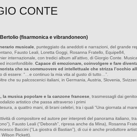
GIO CONTE
 Bertolio (fisarmonica e vibrandoneon)
inerario musicale
,
punteggiato da aneddoti e narrazioni, del grande rep
entano, Fausto Leali, Loretta Goggi, Rosanna
Fratello,
Equipe84,
nier
internazionale, con tredici album all’attivo, di Giorgio Conte. Music
 ed inconfondibile.
Capace di
emozionare, coinvolgere e fare divent
orista che sa commuovere ed intellettuale che strizza l’occhio al
do di essere: “…e continuo
la mia vita al gusto di tutto…”.
oltre che su palcoscenici
italiani, in Germania, Austria, Slovenia, Svizze
z, la musica popolare e
la canzone francese
, trasmessagli dai genito
sodalizio artistico che passa attraverso i primi
stesura, a quattro mani, di brani celebri, tra i quali “Una giornata al mare
tività di compositore ed autore per interpreti del panorama italiano, tra
icono”), Fausto Leali (“Deborah”, ripresa anche da Mina), Rosanna Frate
rancesco Baccini (“La giostra di Bastian”), di cui è anche
produttore artis
 Wilson Pickett).