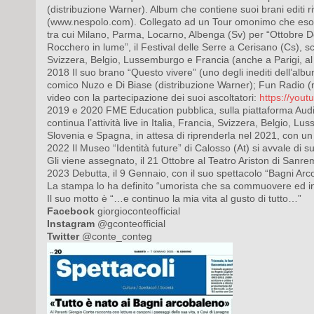
(distribuzione Warner). Album che contiene suoi brani editi ri
(www.nespolo.com). Collegato ad un Tour omonimo che esordis
tra cui Milano, Parma, Locarno, Albenga (Sv) per “Ottobre De
Rocchero in lume”, il Festival delle Serre a Cerisano (Cs), 
Svizzera, Belgio, Lussemburgo e Francia (anche a Parigi, al
2018 Il suo brano “Questo vivere” (uno degli inediti dell’alb
comico Nuzo e Di Biase (distribuzione Warner); Fun Radio (n
video con la partecipazione dei suoi ascoltatori:
https://you
2019 e 2020 FME Education pubblica, sulla piattaforma Audibl
continua l’attività live in Italia, Francia, Svizzera, Belgio, 
Slovenia e Spagna, in attesa di riprenderla nel 2021, con un 
2022 Il Museo “Identità future” di Calosso (At) si avvale di su
Gli viene assegnato, il 21 Ottobre al Teatro Ariston di Sanr
2023 Debutta, il 9 Gennaio, con il suo spettacolo “Bagni Arc
La stampa lo ha definito “umorista che sa commuovere ed inte
Il suo motto è “…e continuo la mia vita al gusto di tutto…”
Facebook
giorgioconteofficial
Instagram
@gconteofficial
Twitter
@conte_conteg