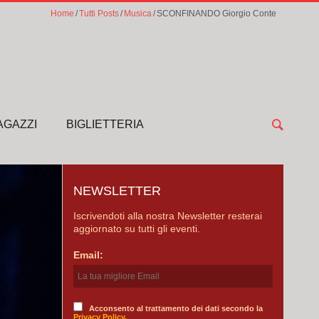
Home
Tutti Posts
Musica
SCONFINANDO Giorgio Conte
AGAZZI
BIGLIETTERIA
NEWSLETTER
Iscrivendoti alla nostra Newsletter resterai
aggiornato su tutti gli eventi.
Email:
Acconsento al trattamento dei dati secondo la
Privacy Policy.