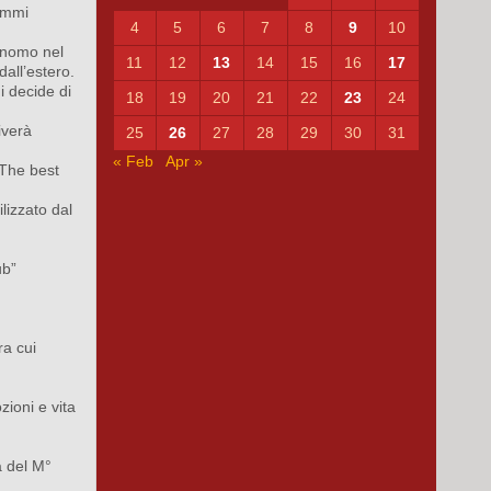
ammi
4
5
6
7
8
9
10
inomo nel
11
12
13
14
15
16
17
all’estero.
i decide di
18
19
20
21
22
23
24
iverà
25
26
27
28
29
30
31
« Feb
Apr »
“The best
lizzato dal
ub”
ra cui
ioni e vita
a del M°