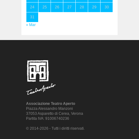
24
25
26
27
28
29
30
31
« Mar
Associazione Teatro Aperto
Piazza Alessandro Manzoni
37053 Asparetto di Cerea, Verona
Partita IVA: 91006740236
© 2014-2026 - Tutti i diritti riservati.