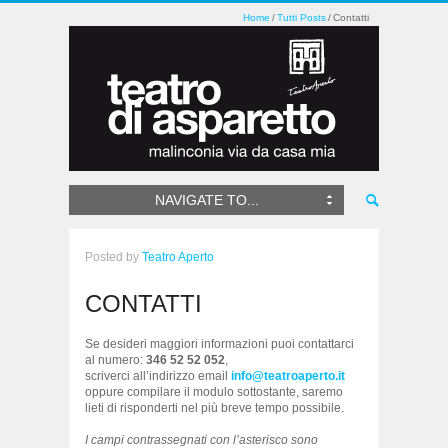
Home
Tutti Posts
Contatti
NAVIGATE TO...
Posted
by
Teatro Aperto
CONTATTI
Se desideri maggiori informazioni puoi contattarci
al numero:
346 52 52 052
,
scriverci all’indirizzo email
info@teatroaperto.it
oppure compilare il modulo sottostante, saremo
lieti di risponderti nel più breve tempo possibile.
I campi contrassegnati con l’asterisco sono