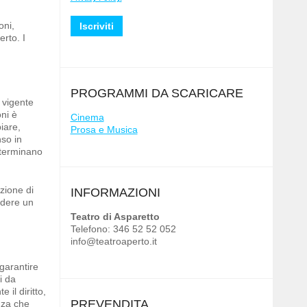
oni,
rto. I
PROGRAMMI DA SCARICARE
a vigente
oni è
Cinema
iare,
Prosa e Musica
nso in
eterminano
zione di
INFORMAZIONI
edere un
Teatro di Asparetto
Telefono: 346 52 52 052
info@teatroaperto.it
garantire
i da
il diritto,
PREVENDITA
nza che