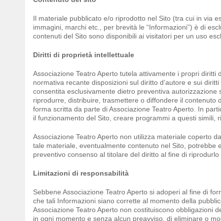
Il materiale pubblicato e/o riprodotto nel Sito (tra cui in via 
immagini, marchi etc., per brevità le “Informazioni”) è di esc
contenuti del Sito sono disponibili ai visitatori per un uso e
Diritti di proprietà intellettuale
Associazione Teatro Aperto tutela attivamente i propri diritti di
normativa recante disposizioni sul diritto d’autore e sui dirit
consentita esclusivamente dietro preventiva autorizzazione s
riprodurre, distribuire, trasmettere o diffondere il contenu
forma scritta da parte di Associazione Teatro Aperto. In par
il funzionamento del Sito, creare programmi a questi simili, r
Associazione Teatro Aperto non utilizza materiale coperto da a
tale materiale, eventualmente contenuto nel Sito, potrebbe es
preventivo consenso al titolare del diritto al fine di riprodurl
Limitazioni di responsabilità
Sebbene Associazione Teatro Aperto si adoperi al fine di for
che tali Informazioni siano corrette al momento della pubblica
Associazione Teatro Aperto non costituiscono obbligazioni del
in ogni momento e senza alcun preavviso, di eliminare o modif