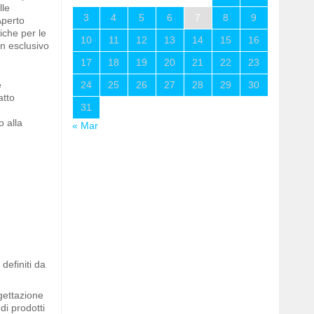
lle
3
4
5
6
7
8
9
Aperto
iche per le
10
11
12
13
14
15
16
on esclusivo
17
18
19
20
21
22
23
è
24
25
26
27
28
29
30
atto
31
o alla
« Mar
definiti da
gettazione
di prodotti