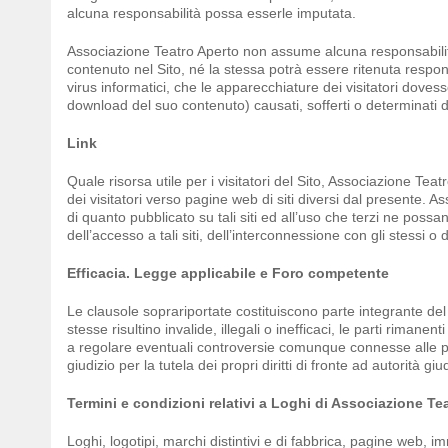
alcuna responsabilità possa esserle imputata.
Associazione Teatro Aperto non assume alcuna responsabilità 
contenuto nel Sito, né la stessa potrà essere ritenuta responsab
virus informatici, che le apparecchiature dei visitatori doves
download del suo contenuto) causati, sofferti o determinati da
Link
Quale risorsa utile per i visitatori del Sito, Associazione Tea
dei visitatori verso pagine web di siti diversi dal presente. 
di quanto pubblicato su tali siti ed all’uso che terzi ne poss
dell’accesso a tali siti, dell’interconnessione con gli stessi 
Efficacia. Legge applicabile e Foro competente
Le clausole soprariportate costituiscono parte integrante del 
stesse risultino invalide, illegali o inefficaci, le parti rima
a regolare eventuali controversie comunque connesse alle pre
giudizio per la tutela dei propri diritti di fronte ad autorità giud
Termini e condizioni relativi a Loghi di Associazione Te
Loghi, logotipi, marchi distintivi e di fabbrica, pagine web, i