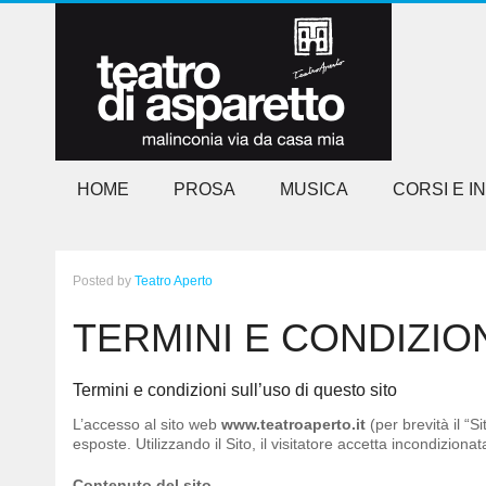
HOME
PROSA
MUSICA
CORSI E I
Posted
by
Teatro Aperto
TERMINI E CONDIZIO
Termini e condizioni sull’uso di questo sito
L’accesso al sito web
www.teatroaperto.it
(per brevità il “S
esposte. Utilizzando il Sito, il visitatore accetta incondiziona
Contenuto del sito