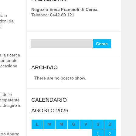
Negozio Enea Francioli di Cerea
Telefono: 0442 80 121
iale
zioni da
el
Ricerca
per:
 la ricerca
 contenuto
 occasione
ARCHIVIO
There are no post to show.
i delle
CALENDARIO
 competente
 di agire in
AGOSTO 2026
L
M
M
G
V
S
D
atro Aperto
1
2