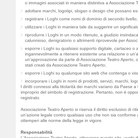
o immagini associati in maniera distintiva a Associazione 
adottare marchi, logotipi, slogan o design che possano ess
registrare i Loghi come nomi di dominio di secondo livello;
utilizzare i Loghi in maniera tale da suggerire un significa
riprodurre i Loghi in un modo ritenuto, a giudizio insindaca
calunnioso, denigratorio o altrimenti riprovevole per Assoc
esporre i Loghi su qualsiasi supporto digitale, cartaceo o
ingannevolmente a ritenere esistente una relazione o un’a
un’approvazione da parte di Associazione Teatro Aperto, o
stati creati da Associazione Teatro Aperto;
esporre i Loghi su qualunque sito web che contenga o visual
incorporare i Loghi in nomi di prodotti, servizi, marchi, logo
I diritti connessi alla titolarità dei marchi variano da Paese a
improprio del simbolo di registrazione. Pertanto, non è opport
registrato.
Associazione Teatro Aperto si riserva il diritto esclusivo di ri
un’azione legale contro qualsiasi uso che non sia conforme alle
ottemperi alle norme della legge in vigore.
Responsabilità
L’Associazione Teatro Aperto, attraverso questo sito, vuole d