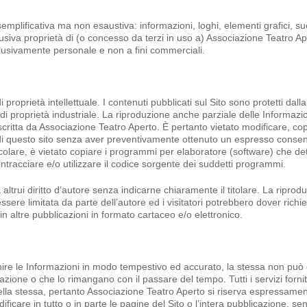
esemplificativa ma non esaustiva: informazioni, loghi, elementi grafici, su
lusiva proprietà di (o concesso da terzi in uso a) Associazione Teatro Ape
sclusivamente personale e non a fini commerciali.
 proprietà intellettuale. I contenuti pubblicati sul Sito sono protetti dall
ti di proprietà industriale. La riproduzione anche parziale delle Informazi
critta da Associazione Teatro Aperto. È pertanto vietato modificare, cop
to di questo sito senza aver preventivamente ottenuto un espresso conse
ticolare, è vietato copiare i programmi per elaboratore (software) che d
intracciare e/o utilizzare il codice sorgente dei suddetti programmi.
ltrui diritto d’autore senza indicarne chiaramente il titolare. La riprodu
sere limitata da parte dell’autore ed i visitatori potrebbero dover richi
o in altre pubblicazioni in formato cartaceo e/o elettronico.
nire le Informazioni in modo tempestivo ed accurato, la stessa non può 
zione o che lo rimangano con il passare del tempo. Tutti i servizi fornit
la stessa, pertanto Associazione Teatro Aperto si riserva espressamente 
icare in tutto o in parte le pagine del Sito o l’intera pubblicazione, se