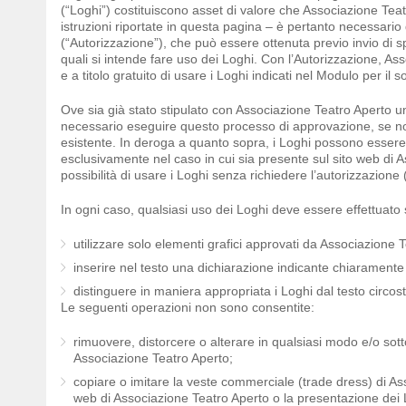
(“Loghi”) costituiscono asset di valore che Associazione Teatr
istruzioni riportate in questa pagina – è pertanto necessario
(“Autorizzazione”), che può essere ottenuta previo invio di spe
quali si intende fare uso dei Loghi. Con l’Autorizzazione, Ass
e a titolo gratuito di usare i Loghi indicati nel Modulo per il 
Ove sia già stato stipulato con Associazione Teatro Aperto un 
necessario eseguire questo processo di approvazione, se non 
esistente. In deroga a quanto sopra, i Loghi possono essere u
esclusivamente nel caso in cui sia presente sul sito web di A
possibilità di usare i Loghi senza richiedere l’autorizzazione 
In ogni caso, qualsiasi uso dei Loghi deve essere effettuato
utilizzare solo elementi grafici approvati da Associazione 
inserire nel testo una dichiarazione indicante chiaramente 
distinguere in maniera appropriata i Loghi dal testo circos
Le seguenti operazioni non sono consentite:
rimuovere, distorcere o alterare in qualsiasi modo e/o sotto
Associazione Teatro Aperto;
copiare o imitare la veste commerciale (trade dress) di Ass
web di Associazione Teatro Aperto o la presentazione dei Log