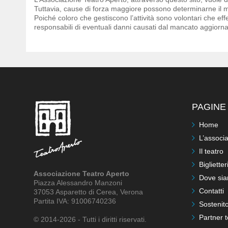
Tuttavia, cause di forza maggiore possono determinarne il 
Poiché coloro che gestiscono l’attività sono volontari che eff
responsabili di eventuali danni causati dal mancato aggiorn
PAGINE 
Home
L’associ
Il teatro
Biglietter
Associazione Teatro Aperto
Dove si
Piazza Alessandro Manzoni
Contatti
37053 Asparetto di Cerea, Verona
Partita IVA: 91006740236
Sostenito
Partner t
© 2014-2026 - Tutti i diritti riservati.