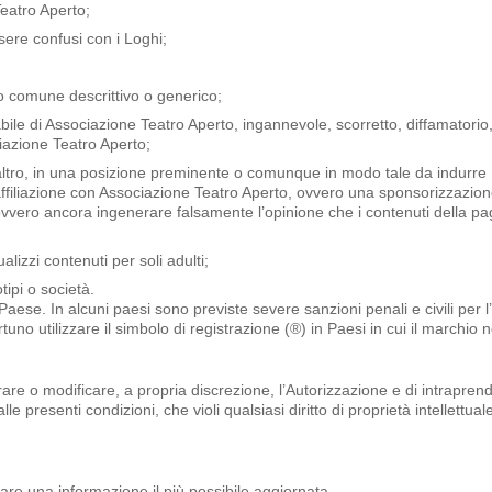
Teatro Aperto;
ere confusi con i Loghi;
to comune descrittivo o generico;
bile di Associazione Teatro Aperto, ingannevole, scorretto, diffamatorio, 
iazione Teatro Aperto;
 altro, in una posizione preminente o comunque in modo tale da indurre
ffiliazione con Associazione Teatro Aperto, ovvero una sponsorizzazion
vvero ancora ingenerare falsamente l’opinione che i contenuti della p
izzi contenuti per soli adulti;
tipi o società.
 Paese. In alcuni paesi sono previste severe sanzioni penali e civili per l’
uno utilizzare il simbolo di registrazione (®) in Paesi in cui il marchio 
tirare o modificare, a propria discrezione, l’Autorizzazione e di intrapren
 presenti condizioni, che violi qualsiasi diritto di proprietà intellettua
are una informazione il più possibile aggiornata.