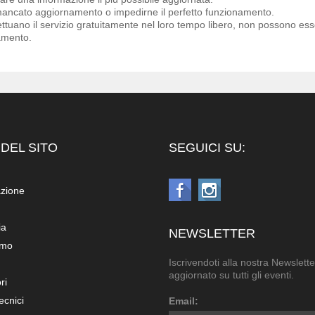
mancato aggiornamento o impedirne il perfetto funzionamento.
ettuano il servizio gratuitamente nel loro tempo libero, non possono esse
amento.
DEL SITO
SEGUICI SU:
azione
ia
NEWSLETTER
amo
Iscrivendoti alla nostra Newslette
aggiornato su tutti gli eventi.
ri
ecnici
Email: