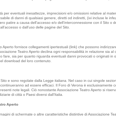
per eventuali inesattezze, imprecisioni e/o omissioni relative al mater
ile di danni di qualsiasi genere, diretti od indiretti, (ivi incluse le infe
sero patire a causa dell’accesso e/o dell’interconnessione con il Sito o d
ll’accesso o dall’uso delle pagine del Sito.
tro Aperto fornisce collegamenti ipertestuali (link) che possono indirizzare
Associazione Teatro Aperto declina ogni responsabilità in relazione sia al
ano fare, sia per quanto riguarda eventuali danni provocati o originati in
o del download del loro contenuto.
Sito e sono regolate dalla Legge italiana. Nel caso in cui singole sezion
nenti continueranno ad essere efficaci. Il Foro di Verona è esclusivamente
senti note legali. Ciò nonostante Associazione Teatro Aperto si riserva
iziarie di città o Paesi diversi dall’Italia.
atro Aperto
mmagini di schermate o altre caratteristiche distintive di Associazione Te