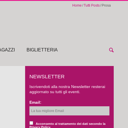
Home
Tutti Posts
Prosa
AGAZZI
BIGLIETTERIA
NEWSLETTER
Iscrivendoti alla nostra Newsletter resterai
aggiornato su tutti gli eventi.
Email:
Acconsento al trattamento dei dati secondo la
Privacy Policy.