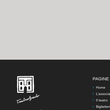
PAGINE 
Home
L’associ
Il teatro
Biglietter