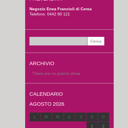
Negozio Enea Francioli di Cerea
Telefono: 0442 80 121
Ricerca
per:
ARCHIVIO
There are no post to show.
CALENDARIO
AGOSTO 2026
L
M
M
G
V
S
D
1
2