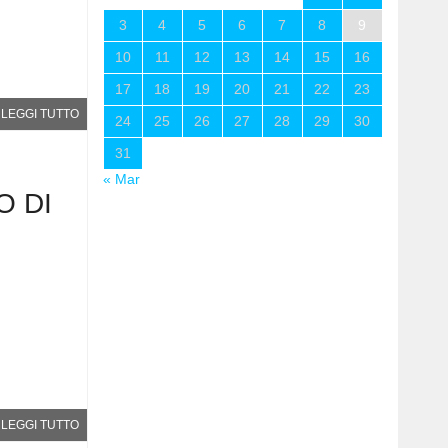
3
4
5
6
7
8
9
10
11
12
13
14
15
16
17
18
19
20
21
22
23
LEGGI TUTTO
24
25
26
27
28
29
30
31
« Mar
O DI
LEGGI TUTTO