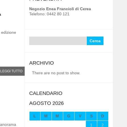
Negozio Enea Francioli di Cerea
A
Telefono: 0442 80 121
edizione
Ricerca
per:
ARCHIVIO
LEGGI TUTTO
There are no post to show.
CALENDARIO
AGOSTO 2026
L
M
M
G
V
S
D
l panorama
1
2