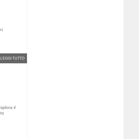
ri
LEGGI TUTTO
plora il
to