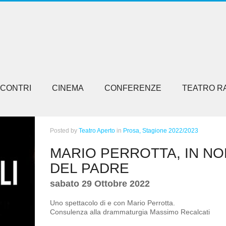
NCONTRI
CINEMA
CONFERENZE
TEATRO R
Posted
by
Teatro Aperto
in
Prosa,
Stagione 2022/2023
MARIO PERROTTA, IN N
DEL PADRE
sabato 29 Ottobre 2022
Uno spettacolo di e con Mario Perrotta.
Consulenza alla drammaturgia Massimo Recalcati