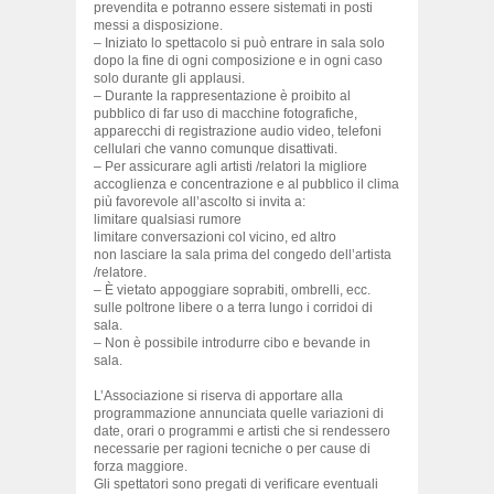
prevendita e potranno essere sistemati in posti
messi a disposizione.
– Iniziato lo spettacolo si può entrare in sala solo
dopo la fine di ogni composizione e in ogni caso
solo durante gli applausi.
– Durante la rappresentazione è proibito al
pubblico di far uso di macchine fotografiche,
apparecchi di registrazione audio video, telefoni
cellulari che vanno comunque disattivati.
– Per assicurare agli artisti /relatori la migliore
accoglienza e concentrazione e al pubblico il clima
più favorevole all’ascolto si invita a:
limitare qualsiasi rumore
limitare conversazioni col vicino, ed altro
non lasciare la sala prima del congedo dell’artista
/relatore.
– È vietato appoggiare soprabiti, ombrelli, ecc.
sulle poltrone libere o a terra lungo i corridoi di
sala.
– Non è possibile introdurre cibo e bevande in
sala.
L’Associazione si riserva di apportare alla
programmazione annunciata quelle variazioni di
date, orari o programmi e artisti che si rendessero
necessarie per ragioni tecniche o per cause di
forza maggiore.
Gli spettatori sono pregati di verificare eventuali