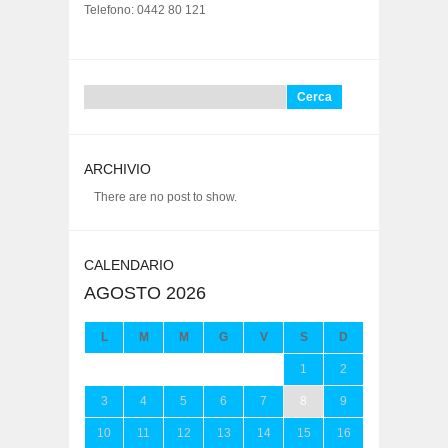
Telefono: 0442 80 121
Ricerca
per:
ARCHIVIO
There are no post to show.
CALENDARIO
AGOSTO 2026
L
M
M
G
V
S
D
1
2
3
4
5
6
7
8
9
10
11
12
13
14
15
16