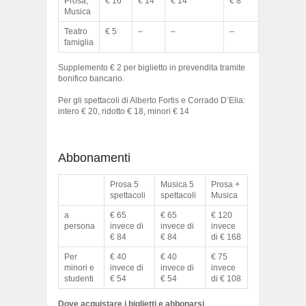
Prosa,
€ 16
€ 14
€ 14
€ 8
€ 8
Musica
Teatro
€ 5
–
–
–
–
famiglia
Supplemento € 2 per biglietto in prevendita tramite
bonifico bancario.
Per gli spettacoli di Alberto Fortis e Corrado D’Elia:
intero € 20, ridotto € 18, minori € 14
Abbonamenti
Prosa 5
Musica 5
Prosa +
spettacoli
spettacoli
Musica
a
€ 65
€ 65
€ 120
persona
invece di
invece di
invece
€ 84
€ 84
di € 168
Per
€ 40
€ 40
€ 75
minori e
invece di
invece di
invece
studenti
€ 54
€ 54
di € 108
Dove acquistare i biglietti e abbonarsi