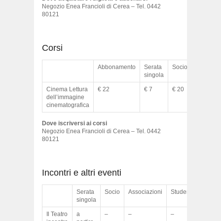
Negozio Enea Francioli di Cerea – Tel. 0442
80121
Corsi
Abbonamento
Serata
Socio
Associaz
singola
Cinema Lettura
€ 22
€ 7
€ 20
€ 20
dell’immagine
cinematografica
Dove iscriversi ai corsi
Negozio Enea Francioli di Cerea – Tel. 0442
80121
Incontri e altri eventi
Serata
Socio
Associazioni
Studenti
singola
Il Teatro
a
–
–
–