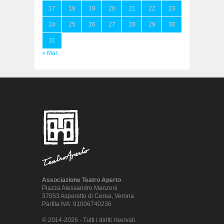
17
18
19
20
21
22
23
24
25
26
27
28
29
30
31
« Mar
Associazione Teatro Aperto
Piazza Alessandro Manzoni
37053 Asparetto di Cerea, Verona
Partita IVA: 91006740236
© 2014-2026 - Tutti i diritti riservati.