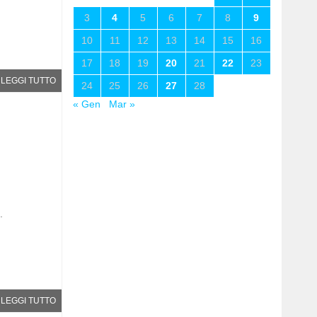
3
4
5
6
7
8
9
10
11
12
13
14
15
16
17
18
19
20
21
22
23
LEGGI TUTTO
24
25
26
27
28
« Gen
Mar »
.
LEGGI TUTTO