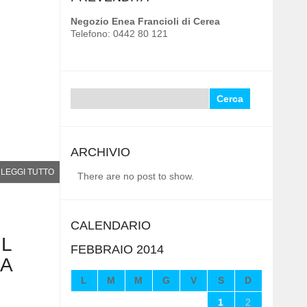
Negozio Enea Francioli di Cerea
Telefono: 0442 80 121
Ricerca
per:
ARCHIVIO
LEGGI TUTTO
There are no post to show.
CALENDARIO
IL
FEBBRAIO 2014
1A
L
M
M
G
V
S
D
1
2