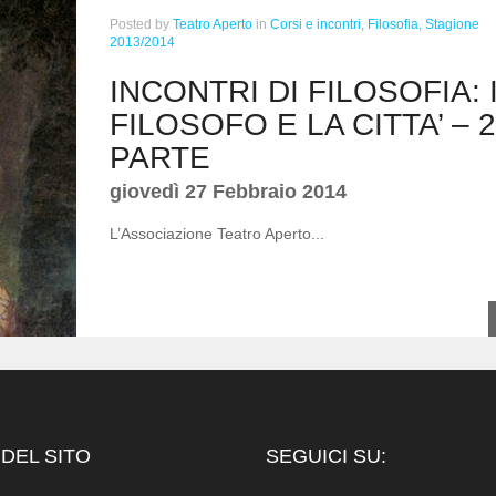
Posted
by
Teatro Aperto
in
Corsi e incontri,
Filosofia,
Stagione
2013/2014
INCONTRI DI FILOSOFIA: 
FILOSOFO E LA CITTA’ – 
PARTE
giovedì 27 Febbraio 2014
L’Associazione Teatro Aperto...
DEL SITO
SEGUICI SU: