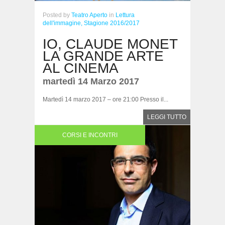
Posted
by
Teatro Aperto
in
Lettura
dell'immagine,
Stagione 2016/2017
IO, CLAUDE MONET
LA GRANDE ARTE
AL CINEMA
martedì 14 Marzo 2017
Martedì 14 marzo 2017 – ore 21:00 Presso il...
LEGGI TUTTO
CORSI E INCONTRI