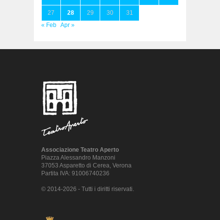
27
28
29
30
31
« Feb
Apr »
Associazione Teatro Aperto
Piazza Alessandro Manzoni
37053 Asparetto di Cerea, Verona
Partita IVA: 91006740236
© 2014-2026 - Tutti i diritti riservati.