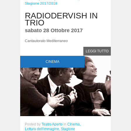
Stagione 2017/2018
RADIODERVISH IN
TRIO
sabato 28 Ottobre 2017
Cantautorato Mediterraneo
LEGGI TUTTO
CINEMA
Posted
by
Teatro Aperto
in
Cinema,
Lettura dell'immagine,
Stagione