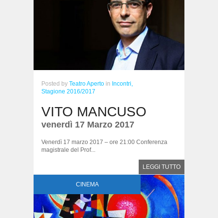
Posted
by
Teatro Aperto
in
Incontri,
Stagione 2016/2017
VITO MANCUSO
venerdì 17 Marzo 2017
Venerdì 17 marzo 2017 – ore 21:00 Conferenza
magistrale del Prof...
LEGGI TUTTO
CINEMA