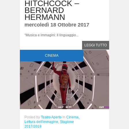
HITCHCOCK –
BERNARD
HERMANN
mercoledì 18 Ottobre 2017
“Musica e immagini: Il linguaggio...
LEGGI TUTTO
CINEMA
Posted
by
Teatro Aperto
in
Cinema,
Lettura dell'immagine,
Stagione
2017/2018