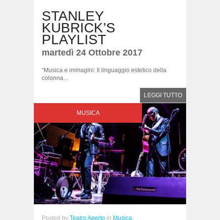
STANLEY
KUBRICK’S
PLAYLIST
martedì 24 Ottobre 2017
“Musica e immagini: Il linguaggio estetico della
colonna...
LEGGI TUTTO
MUSICA
Posted
by
Teatro Aperto
in
Musica,