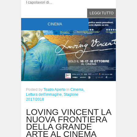
I capolavori di...
LEGGI TUTTO
CINEMA
Posted
by
Teatro Aperto
in
Cinema,
Lettura dell'immagine,
Stagione
2017/2018
LOVING VINCENT LA
NUOVA FRONTIERA
DELLA GRANDE
ARTE AL CINEMA