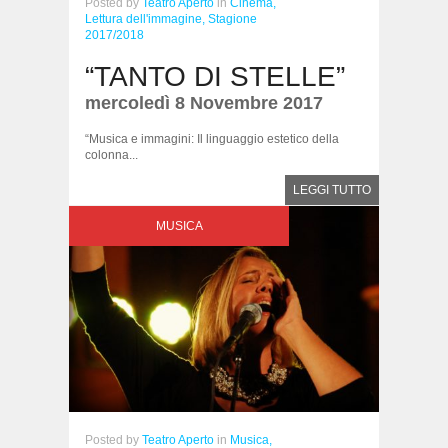
Posted
by
Teatro Aperto
in
Cinema,
Lettura dell'immagine,
Stagione
2017/2018
“TANTO DI STELLE”
mercoledì 8 Novembre 2017
“Musica e immagini: Il linguaggio estetico della
colonna...
LEGGI TUTTO
MUSICA
Posted
by
Teatro Aperto
in
Musica,