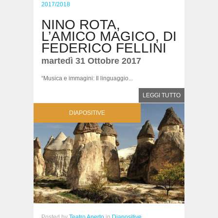
2017/2018
NINO ROTA,
L’AMICO MAGICO, DI
FEDERICO FELLINI
martedì 31 Ottobre 2017
“Musica e immagini: Il linguaggio...
LEGGI TUTTO
DIAPOSITIVE
Posted
by
Teatro Aperto
in
Diapositive,