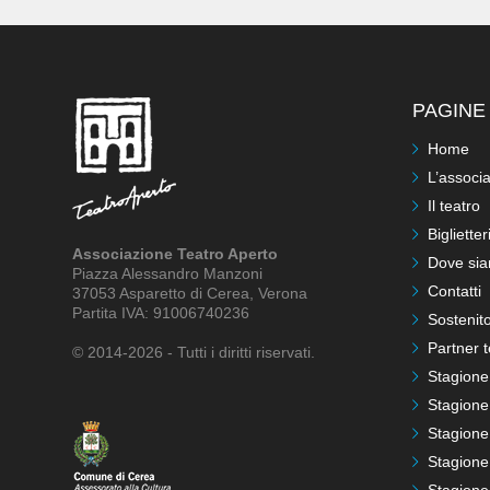
PAGINE 
Home
L’associ
Il teatro
Biglietter
Associazione Teatro Aperto
Dove si
Piazza Alessandro Manzoni
Contatti
37053 Asparetto di Cerea, Verona
Partita IVA: 91006740236
Sostenito
Partner t
© 2014-2026 - Tutti i diritti riservati.
Stagione
Stagione
Stagione
Stagione