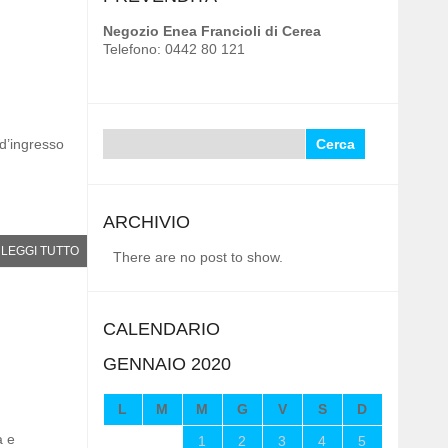
Negozio Enea Francioli di Cerea
Telefono: 0442 80 121
Ricerca
d’ingresso
per:
ARCHIVIO
LEGGI TUTTO
There are no post to show.
CALENDARIO
GENNAIO 2020
L
M
M
G
V
S
D
a e
1
2
3
4
5