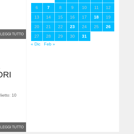
6
7
8
9
10
11
12
13
14
15
16
17
18
19
20
21
22
23
24
25
26
LEGGI TUTTO
27
28
29
30
31
« Dic
Feb »
ORI
ietto: 10
LEGGI TUTTO