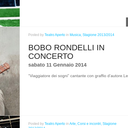
Posted
by
Teatro Aperto
in
Musica,
Stagione 2013/2014
BOBO RONDELLI IN
CONCERTO
sabato 11 Gennaio 2014
“Viaggiatore dei sogni” cantante con graffio d’autore.
Le
Posted
by
Teatro Aperto
in
Arte,
Corsi e incontri,
Stagione