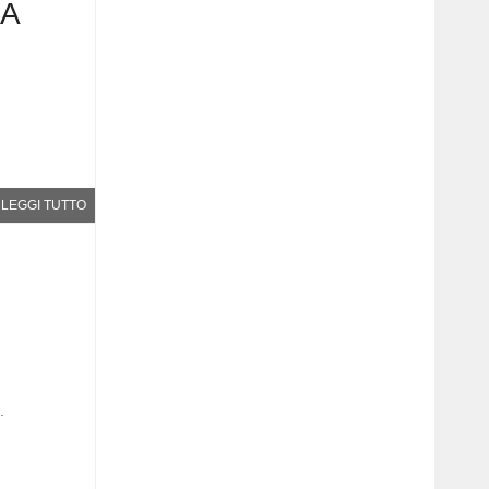
1A
LEGGI TUTTO
.