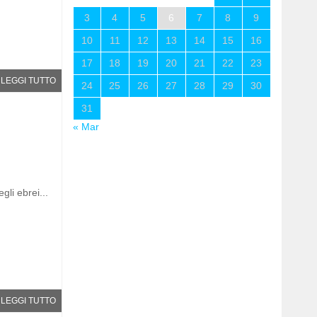
3
4
5
6
7
8
9
10
11
12
13
14
15
16
17
18
19
20
21
22
23
LEGGI TUTTO
24
25
26
27
28
29
30
31
« Mar
gli ebrei...
LEGGI TUTTO