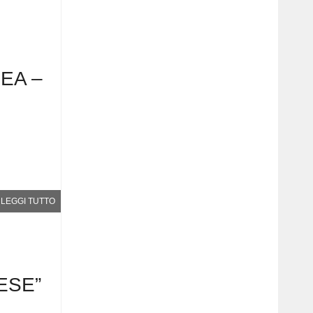
EA –
LEGGI TUTTO
ESE”