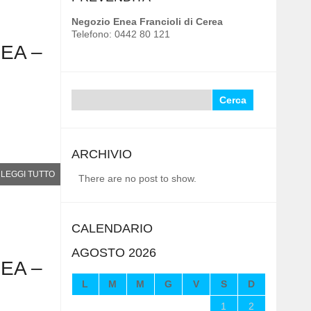
Negozio Enea Francioli di Cerea
Telefono: 0442 80 121
EA –
Ricerca
per:
ARCHIVIO
LEGGI TUTTO
There are no post to show.
CALENDARIO
AGOSTO 2026
EA –
L
M
M
G
V
S
D
1
2