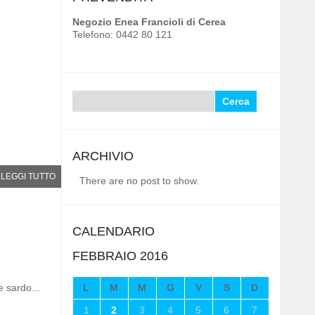
Negozio Enea Francioli di Cerea
Telefono: 0442 80 121
Ricerca
per:
ARCHIVIO
LEGGI TUTTO
There are no post to show.
CALENDARIO
FEBBRAIO 2016
 sardo...
L
M
M
G
V
S
D
1
2
3
4
5
6
7