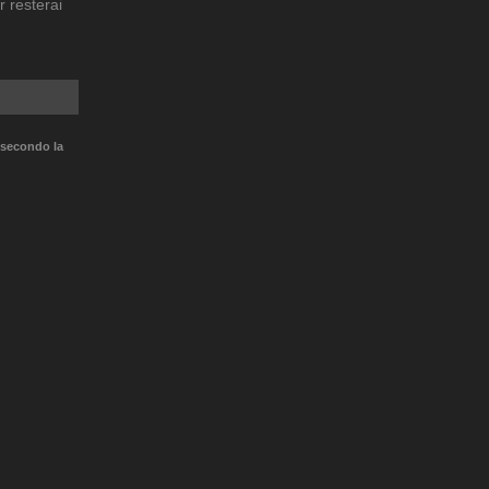
r resterai
 secondo la