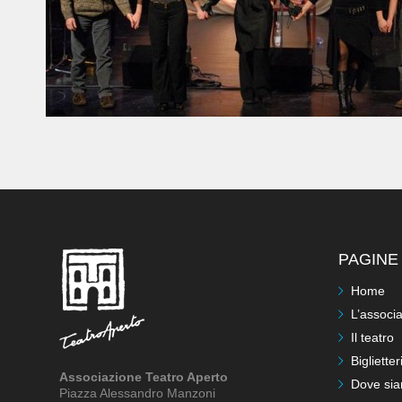
PAGINE 
Home
L’associ
Il teatro
Biglietter
Associazione Teatro Aperto
Dove si
Piazza Alessandro Manzoni