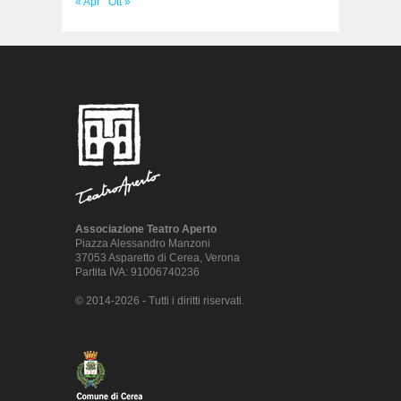
« Apr
Ott »
Associazione Teatro Aperto
Piazza Alessandro Manzoni
37053 Asparetto di Cerea, Verona
Partita IVA: 91006740236
© 2014-2026 - Tutti i diritti riservati.