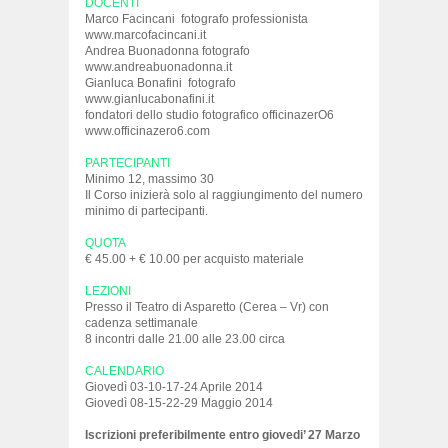
DOCENTI
Marco Facincani fotografo professionista
www.marcofacincani.it
Andrea Buonadonna fotografo
www.andreabuonadonna.it
Gianluca Bonafini fotografo
www.gianlucabonafini.it
fondatori dello studio fotografico officinazerO6
www.officinazero6.com
PARTECIPANTI
Minimo 12, massimo 30
Il Corso inizierà solo al raggiungimento del numero
minimo di partecipanti.
QUOTA
€ 45.00 + € 10.00 per acquisto materiale
LEZIONI
Presso il Teatro di Asparetto (Cerea – Vr) con
cadenza settimanale
8 incontri dalle 21.00 alle 23.00 circa
CALENDARIO
Giovedì 03-10-17-24 Aprile 2014
Giovedì 08-15-22-29 Maggio 2014
Iscrizioni preferibilmente entro giovedi’ 27 Marzo