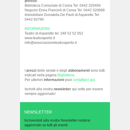
presso:
Biblioteca Comunale di Cerea Tel. 0442 320494
Negozio Enea Francioli di Cerea Tel. 0442 320688
Immobiliare Donatella De Paoli di Asparetto Tel.
0442 83790
INFORMAZIONI
Teatro di Asparetto tel. 346 52 52 052
www.teatroaperto.it
info@associazioneteatroaperto.it
I
prezzi
delle serate e degli
abbonamenti
sono tutti
indicati nella pagina
Biglietteria
.
Per ulteriori
informazioni
puoi
contattarci qui
.
Iscriviti alla nostra
newsletter
qui sotto per essere
sempre aggiornato!
NEWSLETTER
Iscrivendoti alla nostra Newsletter resterai
aggiornato su tutti gli eventi.