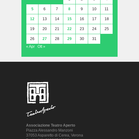
5
6
7
8
9
10
11
12
13
14
15
16
17
18
19
20
21
22
23
24
25
26
27
28
29
30
31
« Apr
Ott »
Associazione Teatro Aperto
Piazza Alessandro Manzoni
37053 Asparetto di Cerea, Verona