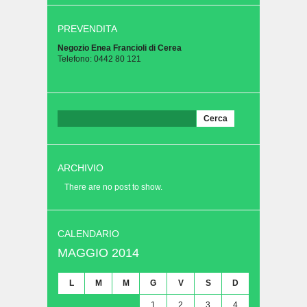
PREVENDITA
Negozio Enea Francioli di Cerea
Telefono: 0442 80 121
Ricerca
per:
ARCHIVIO
There are no post to show.
CALENDARIO
MAGGIO 2014
L
M
M
G
V
S
D
1
2
3
4