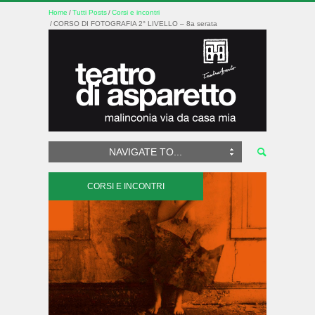
Home
Tutti Posts
Corsi e incontri
CORSO DI FOTOGRAFIA 2° LIVELLO – 8a serata
NAVIGATE TO...
CORSI E INCONTRI