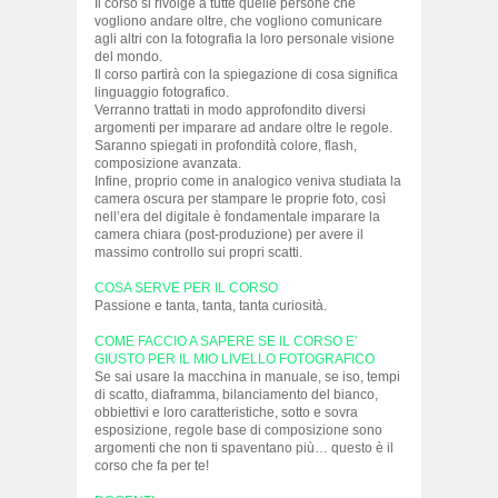
Il corso si rivolge a tutte quelle persone che
vogliono andare oltre, che vogliono comunicare
agli altri con la fotografia la loro personale visione
del mondo.
Il corso partirà con la spiegazione di cosa significa
linguaggio fotografico.
Verranno trattati in modo approfondito diversi
argomenti per imparare ad andare oltre le regole.
Saranno spiegati in profondità colore, flash,
composizione avanzata.
Infine, proprio come in analogico veniva studiata la
camera oscura per stampare le proprie foto, così
nell’era del digitale è fondamentale imparare la
camera chiara (post-produzione) per avere il
massimo controllo sui propri scatti.
COSA SERVE PER IL CORSO
Passione e tanta, tanta, tanta curiosità.
COME FACCIO A SAPERE SE IL CORSO E’
GIUSTO PER IL MIO LIVELLO FOTOGRAFICO
Se sai usare la macchina in manuale, se iso, tempi
di scatto, diaframma, bilanciamento del bianco,
obbiettivi e loro caratteristiche, sotto e sovra
esposizione, regole base di composizione sono
argomenti che non ti spaventano più… questo è il
corso che fa per te!