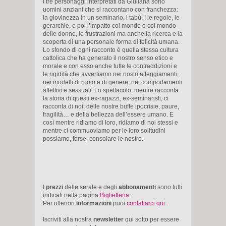
I tre personaggi interpretati da Giuliana sono
uomini anziani che si raccontano con franchezza:
la giovinezza in un seminario, i tabù, ! le regole, le
gerarchie, e poi l’impatto col mondo e col mondo
delle donne, le frustrazioni ma anche la ricerca e la
scoperta di una personale forma di felicità umana.
Lo sfondo di ogni racconto è quella stessa cultura
cattolica che ha generato il nostro senso etico e
morale e con esso anche tutte le contraddizioni e
le rigidità che avvertiamo nei nostri atteggiamenti,
nei modelli di ruolo e di genere, nei comportamenti
affettivi e sessuali. Lo spettacolo, mentre racconta
la storia di questi ex-ragazzi, ex-seminaristi, ci
racconta di noi, delle nostre buffe ipocrisie, paure,
fragilità… e della bellezza dell’essere umano. E
così mentre ridiamo di loro, ridiamo di noi stessi e
mentre ci commuoviamo per le loro solitudini
possiamo, forse, consolare le nostre.
I
prezzi
delle serate e degli
abbonamenti
sono tutti
indicati nella pagina
Biglietteria
.
Per ulteriori
informazioni
puoi
contattarci qui
.
Iscriviti alla nostra
newsletter
qui sotto per essere