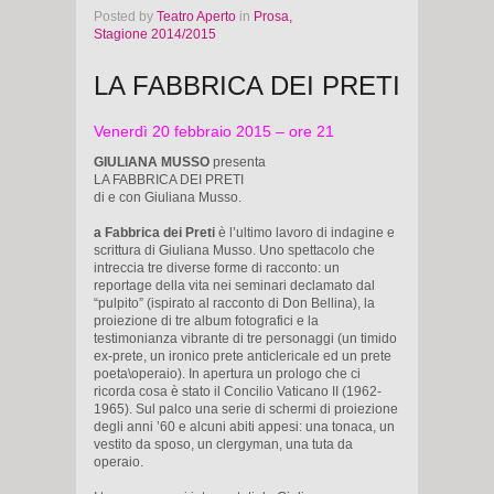
Posted
by
Teatro Aperto
in
Prosa,
Stagione 2014/2015
LA FABBRICA DEI PRETI
Venerdì 20 febbraio 2015 – ore 21
GIULIANA MUSSO
presenta
LA FABBRICA DEI PRETI
di e con Giuliana Musso.
a Fabbrica dei Preti
è l’ultimo lavoro di indagine e
scrittura di Giuliana Musso. Uno spettacolo che
intreccia tre diverse forme di racconto: un
reportage della vita nei seminari declamato dal
“pulpito” (ispirato al racconto di Don Bellina), la
proiezione di tre album fotografici e la
testimonianza vibrante di tre personaggi (un timido
ex-prete, un ironico prete anticlericale ed un prete
poeta\operaio). In apertura un prologo che ci
ricorda cosa è stato il Concilio Vaticano II (1962-
1965). Sul palco una serie di schermi di proiezione
degli anni ’60 e alcuni abiti appesi: una tonaca, un
vestito da sposo, un clergyman, una tuta da
operaio.