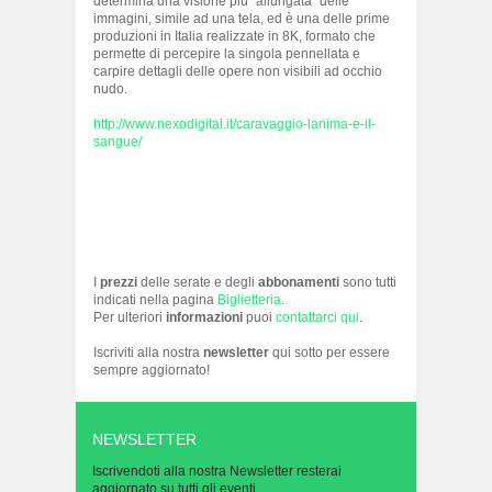
determina una visione più “allungata” delle
immagini, simile ad una tela, ed è una delle prime
produzioni in Italia realizzate in 8K, formato che
permette di percepire la singola pennellata e
carpire dettagli delle opere non visibili ad occhio
nudo.
http://www.nexodigital.it/caravaggio-lanima-e-il-
sangue/
I
prezzi
delle serate e degli
abbonamenti
sono tutti
indicati nella pagina
Biglietteria
.
Per ulteriori
informazioni
puoi
contattarci qui
.
Iscriviti alla nostra
newsletter
qui sotto per essere
sempre aggiornato!
NEWSLETTER
Iscrivendoti alla nostra Newsletter resterai
aggiornato su tutti gli eventi.