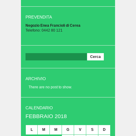
PREVENDITA
Negozio Enea Francioli di Cerea
Telefono: 0442 80 121
Ricerca
per:
ARCHIVIO
There are no post to show.
CALENDARIO
FEBBRAIO 2018
L
M
M
G
V
S
D