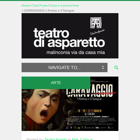
Home
Tutti Posts
Corsi e incontri
Arte
CARAVAGGIO L’Anima e il Sangue
NAVIGATE TO...
ARTE
Posted
by
Teatro Aperto
in
Arte,
Corsi e