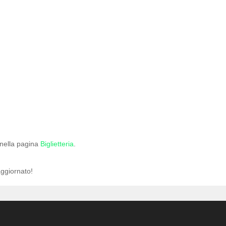
i nella pagina
Biglietteria
.
ggiornato!