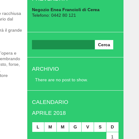
Negozio Enea Francioli di Cerea
e racchiusa
Telefono: 0442 80 121
rio dal
rà il grande
Ricerca
per:
l’opera e
r sembrando
sto, forse,
ARCHIVIO
,
ttore
There are no post to show.
CALENDARIO
APRILE 2018
L
M
M
G
V
S
D
1