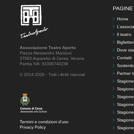
PAGINE 
Home
L’associ
Il teatro
Biglietter
Associazione Teatro Aperto
Dove si
Piazza Alessandro Manzoni
Contatti
37053 Asparetto di Cerea, Verona
Partita IVA: 91006740236
Sostenito
Partner t
© 2014-2026 - Tutti i diritti riservati.
Stagione
Stagione
Stagione
Stagione
Stagione
Stagione
Termini e condizioni d'uso
Privacy Policy
Stagione