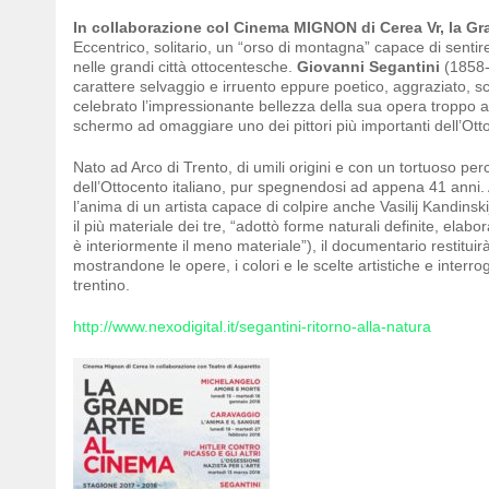
In collaborazione col Cinema MIGNON di Cerea Vr, la G
Eccentrico, solitario, un “orso di montagna” capace di senti
nelle grandi città ottocentesche.
Giovanni Segantini
(1858-1
carattere selvaggio e irruento eppure poetico, aggraziato, 
celebrato l’impressionante bellezza della sua opera troppo a 
schermo ad omaggiare uno dei pittori più importanti dell’Otto
Nato ad Arco di Trento, di umili origini e con un tortuoso perco
dell’Ottocento italiano, pur spegnendosi ad appena 41 anni. At
l’anima di un artista capace di colpire anche Vasilij Kandins
il più materiale dei tre, “adottò forme naturali definite, elabo
è interiormente il meno materiale”), il documentario restituirà
mostrandone le opere, i colori e le scelte artistiche e interro
trentino.
http://www.nexodigital.it/segantini-ritorno-alla-natura