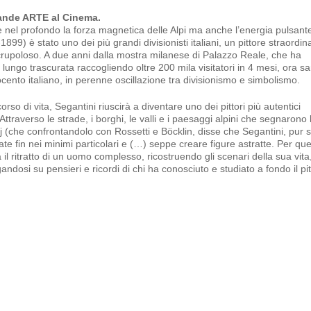
rande ARTE al Cinema.
re nel profondo la forza magnetica delle Alpi ma anche l’energia pulsant
899) è stato uno dei più grandi divisionisti italiani, un pittore straordina
scrupoloso. A due anni dalla mostra milanese di Palazzo Reale, che ha
lungo trascurata raccogliendo oltre 200 mila visitatori in 4 mesi, ora sa
cento italiano, in perenne oscillazione tra divisionismo e simbolismo.
rso di vita, Segantini riuscirà a diventare uno dei pittori più autentici
traverso le strade, i borghi, le valli e i paesaggi alpini che segnarono 
kij (che confrontandolo con Rossetti e Böcklin, disse che Segantini, pu
rate fin nei minimi particolari e (…) seppe creare figure astratte. Per que
 il ritratto di un uomo complesso, ricostruendo gli scenari della sua vita
gandosi su pensieri e ricordi di chi ha conosciuto e studiato a fondo il pi