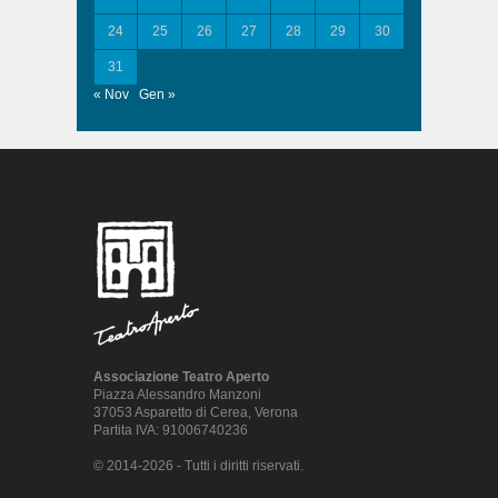
24
25
26
27
28
29
30
31
« Nov
Gen »
Associazione Teatro Aperto
Piazza Alessandro Manzoni
37053 Asparetto di Cerea, Verona
Partita IVA: 91006740236
© 2014-2026 - Tutti i diritti riservati.