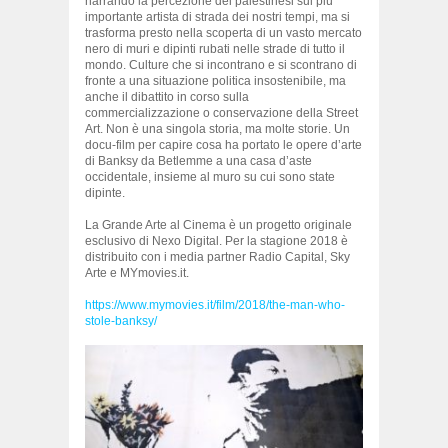
narrando la percezione dei palestinesi sul più
importante artista di strada dei nostri tempi, ma si
trasforma presto nella scoperta di un vasto mercato
nero di muri e dipinti rubati nelle strade di tutto il
mondo. Culture che si incontrano e si scontrano di
fronte a una situazione politica insostenibile, ma
anche il dibattito in corso sulla
commercializzazione o conservazione della Street
Art. Non è una singola storia, ma molte storie. Un
docu-film per capire cosa ha portato le opere d’arte
di Banksy da Betlemme a una casa d’aste
occidentale, insieme al muro su cui sono state
dipinte.
La Grande Arte al Cinema è un progetto originale
esclusivo di Nexo Digital. Per la stagione 2018 è
distribuito con i media partner Radio Capital, Sky
Arte e MYmovies.it.
https://www.mymovies.it/film/2018/the-man-who-
stole-banksy/