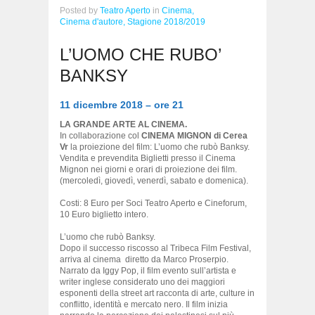
Posted
by
Teatro Aperto
in
Cinema,
Cinema d'autore,
Stagione 2018/2019
L’UOMO CHE RUBO’
BANKSY
11 dicembre 2018 – ore 21
LA GRANDE ARTE AL CINEMA.
In collaborazione col
CINEMA MIGNON di Cerea
Vr
la proiezione del film: L’uomo che rubò Banksy.
Vendita e prevendita Biglietti presso il Cinema
Mignon nei giorni e orari di proiezione dei film.
(mercoledì, giovedì, venerdì, sabato e domenica).
Costi: 8 Euro per Soci Teatro Aperto e Cineforum,
10 Euro biglietto intero.
L’uomo che rubò Banksy.
Dopo il successo riscosso al Tribeca Film Festival,
arriva al cinema diretto da Marco Proserpio.
Narrato da Iggy Pop, il film evento sull’artista e
writer inglese considerato uno dei maggiori
esponenti della street art racconta di arte, culture in
conflitto, identità e mercato nero. Il film inizia