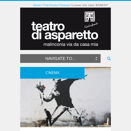
Home
Tutti Posts
Cinema
L’uomo che rubo’ BANKSY
NAVIGATE TO...
CINEMA