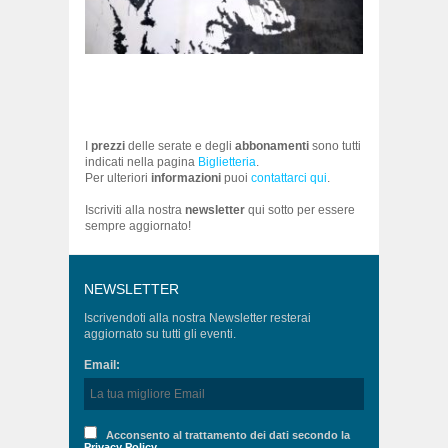
I
prezzi
delle serate e degli
abbonamenti
sono tutti
indicati nella pagina
Biglietteria
.
Per ulteriori
informazioni
puoi
contattarci qui
.
Iscriviti alla nostra
newsletter
qui sotto per essere
sempre aggiornato!
NEWSLETTER
Iscrivendoti alla nostra Newsletter resterai
aggiornato su tutti gli eventi.
Email:
Acconsento al trattamento dei dati secondo la
Privacy Policy.