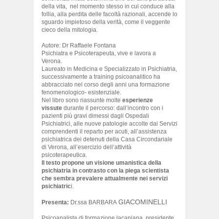
della vita, nel momento stesso in cui conduce alla
follia, alla perdita delle facoltà razionali, accende lo
sguardo impietoso della verità, come il veggente
cieco della mitologia.
Autore: Dr Raffaele Fontana
Psichiatra e Psicoterapeuta, vive e lavora a
Verona.
Laureato in Medicina e Specializzato in Psichiatria,
successivamente a training psicoanalitico ha
abbracciato nel corso degli anni una formazione
fenomenologico- esistenziale.
Nel libro sono riassunte molte
esperienze
vissute
durante il percorso: dall’incontro con i
pazienti più gravi dimessi dagli Ospedali
Psichiatrici, alle nuove patologie accolte dai Servizi
comprendenti il reparto per acuti, all’assistenza
psichiatrica dei detenuti della Casa Circondariale
di Verona, all’esercizio dell’attività
psicoterapeutica.
Il testo propone un visione umanistica della
psichiatria in contrasto con la piega scientista
che sembra prevalere attualmente nei servizi
psichiatric
i.
GIACOMINELLI
Presenta:
Dr.ssa BARBARA
Psicoanalista di formazione lacaniana, presidente