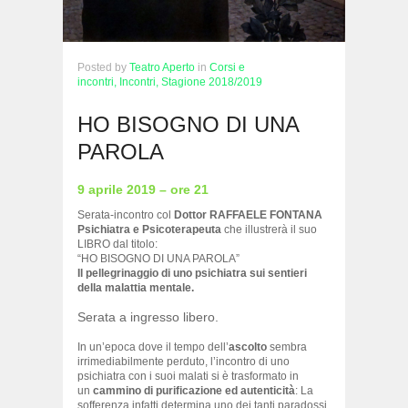
Posted
by
Teatro Aperto
in
Corsi e
incontri,
Incontri,
Stagione 2018/2019
HO BISOGNO DI UNA
PAROLA
9 aprile 2019 – ore 21
Serata-incontro col
Dottor RAFFAELE FONTANA
Psichiatra e Psicoterapeuta
che illustrerà il suo
LIBRO dal titolo:
“HO BISOGNO DI UNA PAROLA”
Il pellegrinaggio di uno psichiatra sui sentieri
della malattia mentale.
Serata a ingresso libero.
In un’epoca dove il tempo dell’
ascolto
sembra
irrimediabilmente perduto, l’incontro di uno
psichiatra con i suoi malati si è trasformato in
un
cammino di purificazione ed autenticità
: La
sofferenza infatti determina uno dei tanti paradossi