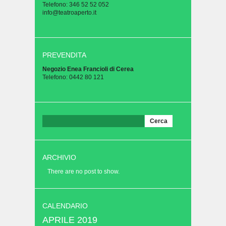
Telefono: 346 52 52 052
info@teatroaperto.it
PREVENDITA
Negozio Enea Francioli di Cerea
Telefono: 0442 80 121
Ricerca
per:
ARCHIVIO
There are no post to show.
CALENDARIO
APRILE 2019