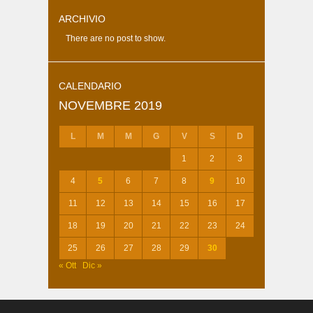
ARCHIVIO
There are no post to show.
CALENDARIO
NOVEMBRE 2019
L
M
M
G
V
S
D
1
2
3
4
5
6
7
8
9
10
11
12
13
14
15
16
17
18
19
20
21
22
23
24
25
26
27
28
29
30
« Ott
Dic »