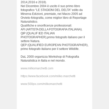
2014,2016 e 2018).
Nel Dicembre 2004 è uscito il suo primo libro
fotografico “LE STAGIONI DEL DELTA” edito da
Minerva Edizioni, premiato, nel Marzo 2005 ad
Orvieto-fotografia, come miglior libro di Reportage
Naturalistico.
Qualifiche e onorificenze professionali:
AFI (ARTISTA DELLA FOTOGRAFIA ITALIANA).
QIP (QUALIF IED ITALIAN
PHOTOGRAPHER),primo fotografo italiano per il
settore Natura.
QEP (QUALIFIED EUROPEAN PHOTOGRAPHER),
primo fotografo italiano per il settore Wildlife.
DaL 2000 organizza Workshop di Fotografia
Naturalistica in Italia e nel mondo.
www.milkomarchetti.com
https://www.facebook.com/milko.marchetti
www.500px.com/milkomarchetti