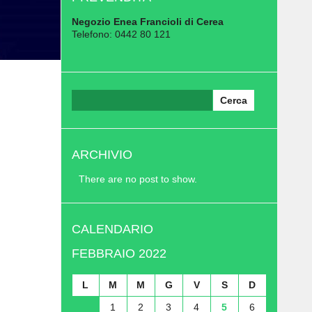
Negozio Enea Francioli di Cerea
Telefono: 0442 80 121
Ricerca
per:
ARCHIVIO
There are no post to show.
CALENDARIO
FEBBRAIO 2022
L
M
M
G
V
S
D
1
2
3
4
5
6