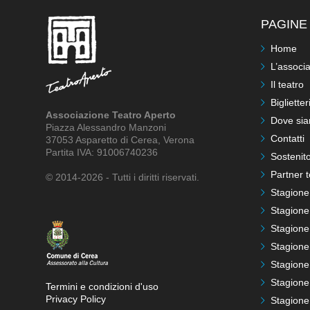
PAGINE 
Home
L’associ
Il teatro
Biglietter
Associazione Teatro Aperto
Dove si
Piazza Alessandro Manzoni
Contatti
37053 Asparetto di Cerea, Verona
Partita IVA: 91006740236
Sostenito
Partner t
© 2014-2026 - Tutti i diritti riservati.
Stagione
Stagione
Stagione
Stagione
Stagione
Stagione
Termini e condizioni d'uso
Privacy Policy
Stagione