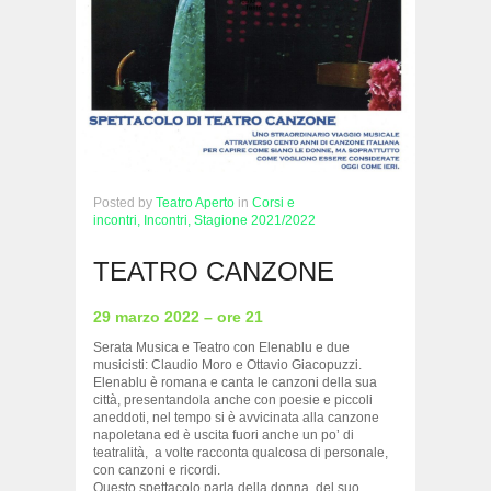
Posted
by
Teatro Aperto
in
Corsi e
incontri,
Incontri,
Stagione 2021/2022
TEATRO CANZONE
29 marzo 2022 – ore 21
Serata Musica e Teatro con Elenablu e due
musicisti: Claudio Moro e Ottavio Giacopuzzi.
Elenablu è romana e canta le canzoni della sua
città, presentandola anche con poesie e piccoli
aneddoti, nel tempo si è avvicinata alla canzone
napoletana ed è uscita fuori anche un po’ di
teatralità, a volte racconta qualcosa di personale,
con canzoni e ricordi.
Questo spettacolo parla della donna, del suo