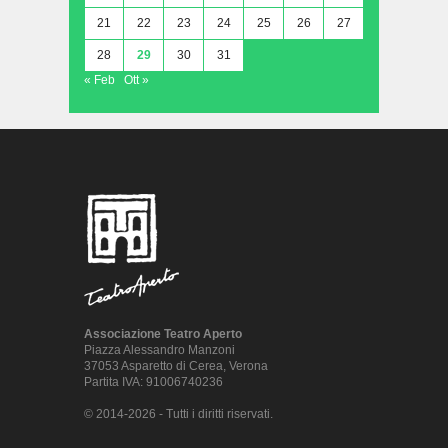
21
22
23
24
25
26
27
28
29
30
31
« Feb
Ott »
Associazione Teatro Aperto
Piazza Alessandro Manzoni
37053 Asparetto di Cerea, Verona
Partita IVA: 91006740236
© 2014-2026 - Tutti i diritti riservati.