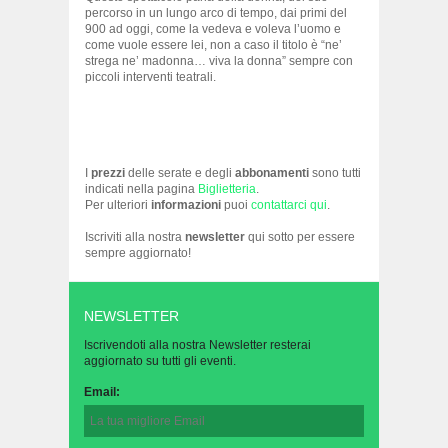
percorso in un lungo arco di tempo, dai primi del
900 ad oggi, come la vedeva e voleva l’uomo e
come vuole essere lei, non a caso il titolo è “ne’
strega ne’ madonna… viva la donna” sempre con
piccoli interventi teatrali.
I
prezzi
delle serate e degli
abbonamenti
sono tutti
indicati nella pagina
Biglietteria
.
Per ulteriori
informazioni
puoi
contattarci qui
.
Iscriviti alla nostra
newsletter
qui sotto per essere
sempre aggiornato!
NEWSLETTER
Iscrivendoti alla nostra Newsletter resterai
aggiornato su tutti gli eventi.
Email: