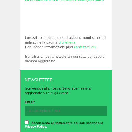
I
prezzi
delle serate e degli
abbonamenti
sono tutti
indicati nella pagina
Biglietteria
.
Per ulteriori
informazioni
puoi
contattarci qui
.
Iscriviti alla nostra
newsletter
qui sotto per essere
sempre aggiornato!
NEWSLETTER
Iscrivendoti alla nostra Newsletter resterai
aggiornato su tutti gli eventi.
Email:
Acconsento al trattamento dei dati secondo la
Privacy Policy.