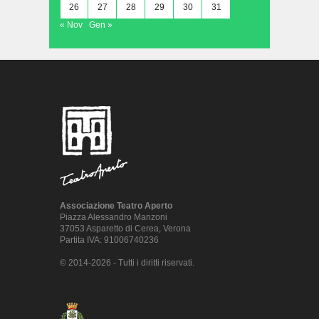
26
27
28
29
30
31
« Nov
Gen »
Associazione Teatro Aperto
Piazza Alessandro Manzoni
37053 Asparetto di Cerea, Verona
Partita IVA: 91006740236
© 2014-2026 - Tutti i diritti riservati.