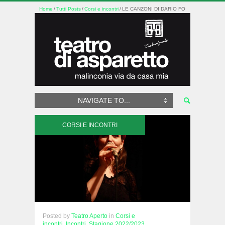
Home
Tutti Posts
Corsi e incontri
LE CANZONI DI DARIO FO
NAVIGATE TO...
CORSI E INCONTRI
Posted
by
Teatro Aperto
in
Corsi e
incontri,
Incontri,
Stagione 2022/2023