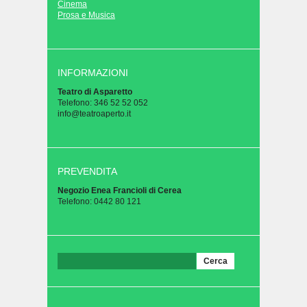
Cinema
Prosa e Musica
INFORMAZIONI
Teatro di Asparetto
Telefono: 346 52 52 052
info@teatroaperto.it
PREVENDITA
Negozio Enea Francioli di Cerea
Telefono: 0442 80 121
Ricerca
per: