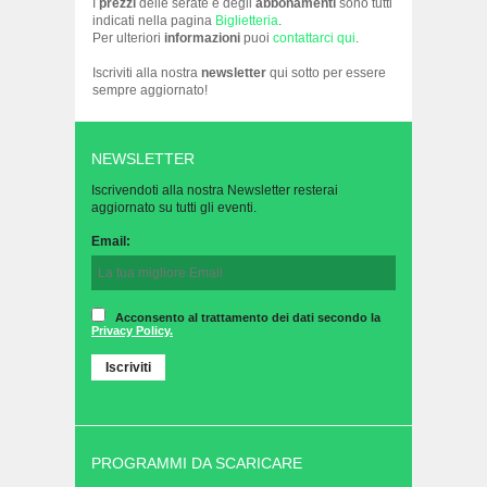
I
prezzi
delle serate e degli
abbonamenti
sono tutti
indicati nella pagina
Biglietteria
.
Per ulteriori
informazioni
puoi
contattarci qui
.
Iscriviti alla nostra
newsletter
qui sotto per essere
sempre aggiornato!
NEWSLETTER
Iscrivendoti alla nostra Newsletter resterai
aggiornato su tutti gli eventi.
Email:
Acconsento al trattamento dei dati secondo la
Privacy Policy.
PROGRAMMI DA SCARICARE