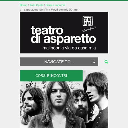
Home
Tutti Posts
Corsi e incontri
Il capolavoro dei Pink Floyd compie 50 anni
NAVIGATE TO...
CORSI E INCONTRI