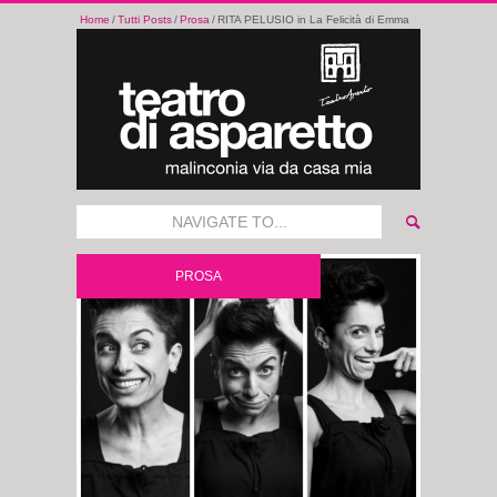
Home
Tutti Posts
Prosa
RITA PELUSIO in La Felicità di Emma
NAVIGATE TO...
PROSA