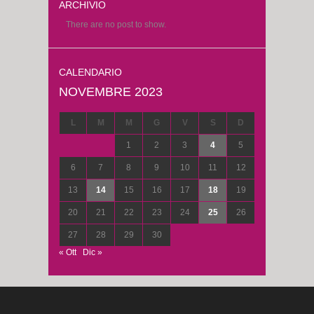
ARCHIVIO
There are no post to show.
CALENDARIO
NOVEMBRE 2023
L
M
M
G
V
S
D
1
2
3
4
5
6
7
8
9
10
11
12
13
14
15
16
17
18
19
20
21
22
23
24
25
26
27
28
29
30
« Ott
Dic »