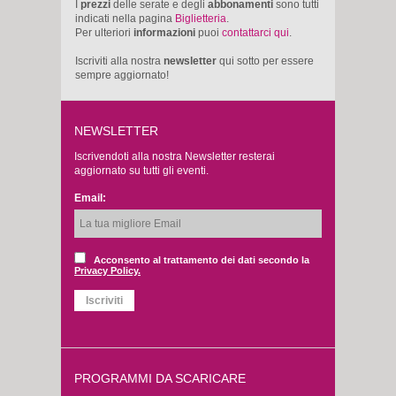
I
prezzi
delle serate e degli
abbonamenti
sono tutti
indicati nella pagina
Biglietteria
.
Per ulteriori
informazioni
puoi
contattarci qui
.
Iscriviti alla nostra
newsletter
qui sotto per essere
sempre aggiornato!
NEWSLETTER
Iscrivendoti alla nostra Newsletter resterai
aggiornato su tutti gli eventi.
Email:
Acconsento al trattamento dei dati secondo la
Privacy Policy.
PROGRAMMI DA SCARICARE