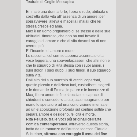
Teatrale di Ceglie Messapica
Emma è una donna forte, libera e rude, abituata e
costretta dalla vita all’ assenza di un amore; per
sopravvivere, alleva e macella i maiali che lei
stessa cresce ed ama.
Max è un uomo prigioniero di se stesso e delle sue
abitudini, timoroso, che non ha mai trovato il
coraggio di amare e che di vita davanti sa di non
averne più.
E’ l’incontro di amore e morte.
Lo racconta, col sorriso appena accennato e la
voce leggera, una spaventapasseri, che altri non è
che lo sguardo di Rita stessa con i suoi amori, i
suoi dolori, i suoi dubbi, i suoi timori, il suo sguardo
sulla vita.
Dall’alto del suo mucchio di vecchi copertoni,
questo piccolo e delizioso fool, custodisce i segreti
e le domande di Emma, le paure e le incertezze di
Max, il loro amore infine sbocciato e capace di
chiedersi e concedersi aiuto, accompagnando per
mano lo spettatore ad una condivisione intensa e
ad un’elaborazione profonda sul confine sottile che
separa amore e desiderio, felicità e morte.
Rita Pelusio
,
tra le voci più originali dell’arte
comica contemporanea
, attraverso questa storia,
tratta da un romanzo dell’autrice tedesca Claudia
Schreiber,
affronta con coraggio il tema del fine