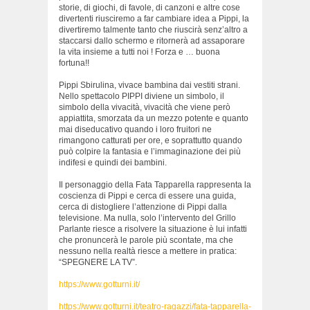
storie, di giochi, di favole, di canzoni e altre cose
divertenti riusciremo a far cambiare idea a Pippi, la
divertiremo talmente tanto che riuscirà senz’altro a
staccarsi dallo schermo e ritornerà ad assaporare
la vita insieme a tutti noi ! Forza e … buona
fortuna!!
Pippi Sbirulina, vivace bambina dai vestiti strani.
Nello spettacolo PIPPI diviene un simbolo, il
simbolo della vivacità, vivacità che viene però
appiattita, smorzata da un mezzo potente e quanto
mai diseducativo quando i loro fruitori ne
rimangono catturati per ore, e soprattutto quando
può colpire la fantasia e l’immaginazione dei più
indifesi e quindi dei bambini.
Il personaggio della Fata Tapparella rappresenta la
coscienza di Pippi e cerca di essere una guida,
cerca di distogliere l’attenzione di Pippi dalla
televisione. Ma nulla, solo l’intervento del Grillo
Parlante riesce a risolvere la situazione è lui infatti
che pronuncerà le parole più scontate, ma che
nessuno nella realtà riesce a mettere in pratica:
“SPEGNERE LA TV”.
https://www.gotturni.it/
https://www.gotturni.it/teatro-ragazzi/fata-tapparella-