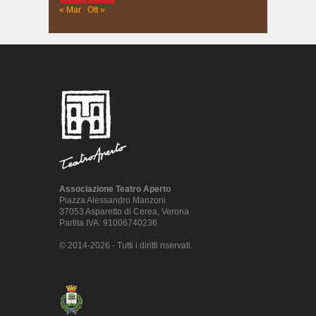
« Mar
Ott »
Associazione Teatro Aperto
Piazza Alessandro Manzoni
37053 Asparetto di Cerea, Verona
Partita IVA: 91006740236
© 2014-2026 - Tutti i diritti riservati.