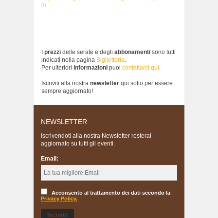
3/
I
prezzi
delle serate e degli
abbonamenti
sono tutti
indicati nella pagina
Biglietteria
.
Per ulteriori
informazioni
puoi
contattarci qui
.
Iscriviti alla nostra
newsletter
qui sotto per essere
sempre aggiornato!
NEWSLETTER
Iscrivendoti alla nostra Newsletter resterai
aggiornato su tutti gli eventi.
Email:
Acconsento al trattamento dei dati secondo la
Privacy Policy.