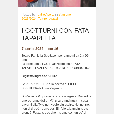
Posted
by
Teatro Aperto
in
Stagione
2023/2024,
Teatro ragazzi
I GOTTURNI CON FATA
TAPARELLA
7 aprile 2024 – ore 16
Teatro Famiglia Spettacoli per bambini da 1 a 99
anni!
La compagnia I GOTTURNI presenta FATA
TAPARELLA ALLA RICERCA DI PIPPI SBIRULINA
Biglietto ingresso 5 Euro
FATA TAPPARELLA alla ricerca di PIPPI
SBIRULINA di Anna Paganini
Dov’è finita Pippi e tutta la sua allegria?! Davanti a
uno schermo della TV? Si ,si è rinchiusa in casa
davanti alla Tv e non vuole più uscire. No, no, no,
non ci si può ridurre così!!!!!! Allora bambini siete
pronti?! Forza, credo che insieme con un po’ di