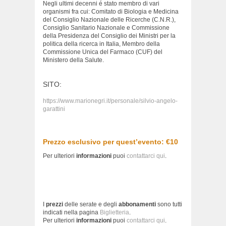
Negli ultimi decenni é stato membro di vari
organismi fra cui: Comitato di Biologia e Medicina
del Consiglio Nazionale delle Ricerche (C.N.R.),
Consiglio Sanitario Nazionale e Commissione
della Presidenza del Consiglio dei Ministri per la
politica della ricerca in Italia, Membro della
Commissione Unica del Farmaco (CUF) del
Ministero della Salute.
SITO:
https://www.marionegri.it/personale/silvio-angelo-
garattini
Prezzo esclusivo per quest’evento: €10
Per ulteriori
informazioni
puoi
contattarci qui
.
I
prezzi
delle serate e degli
abbonamenti
sono tutti
indicati nella pagina
Biglietteria
.
Per ulteriori
informazioni
puoi
contattarci qui
.