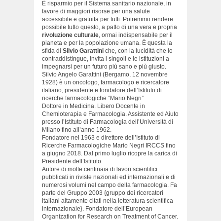
È risparmio per il Sistema sanitario nazionale, in
favore di maggiori risorse per una salute
accessibile e gratuita per tutti. Potremmo rendere
possibile tutto questo, a patto di una vera e propria
rivoluzione culturale
, ormai indispensabile per il
pianeta e per la popolazione umana. È questa la
sfida di
Silvio Garattini
che, con la lucidità che lo
contraddistingue, invita i singoli e le istituzioni a
impegnarsi per un futuro più sano e più giusto.
Silvio Angelo Garattini (Bergamo, 12 novembre
1928) è un oncologo, farmacologo e ricercatore
italiano, presidente e fondatore dell’Istituto di
ricerche farmacologiche “Mario Negri”
Dottore in Medicina. Libero Docente in
Chemioterapia e Farmacologia. Assistente ed Aiuto
presso l’Istituto di Farmacologia dell’Università di
Milano fino all’anno 1962.
Fondatore nel 1963 e direttore dell’Istituto di
Ricerche Farmacologiche Mario Negri IRCCS fino
a giugno 2018. Dal primo luglio ricopre la carica di
Presidente dell’Istituto.
Autore di molte centinaia di lavori scientifici
pubblicati in riviste nazionali ed internazionali e di
numerosi volumi nel campo della farmacologia. Fa
parte del Gruppo 2003 {gruppo dei ricercatori
italiani altamente citati nella letteratura scientifica
internazionale}. Fondatore dell’European
Organization for Research on Treatment of Cancer.