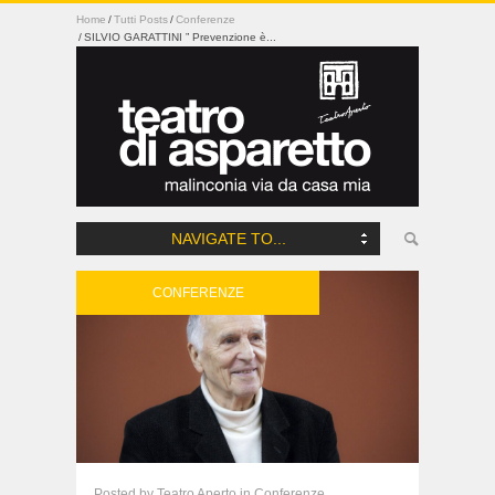
Home
Tutti Posts
Conferenze
SILVIO GARATTINI ” Prevenzione è...
NAVIGATE TO...
CONFERENZE
Posted
by
Teatro Aperto
in
Conferenze,