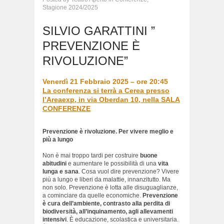
Stagione 2024/2025
SILVIO GARATTINI ”
PREVENZIONE È
RIVOLUZIONE”
Venerdì 21 Febbraio 2025 – ore 20:45
La conferenza si terrà a Cerea presso
l’Areaexp, in via Oberdan 10, nella SALA
CONFERENZE
Prevenzione è rivoluzione. Per vivere meglio e
più a lungo
Non è mai troppo tardi per costruire
buone
abitudini
e aumentare le possibilità di una
vita
lunga e sana
. Cosa vuol dire prevenzione? Vivere
più a lungo e liberi da malattie, innanzitutto. Ma
non solo. Prevenzione è lotta alle disuguaglianze,
a cominciare da quelle economiche.
Prevenzione
è cura dell’ambiente, contrasto alla perdita di
biodiversità,
all’inquinamento, agli allevamenti
intensivi
. È educazione, scolastica e universitaria.