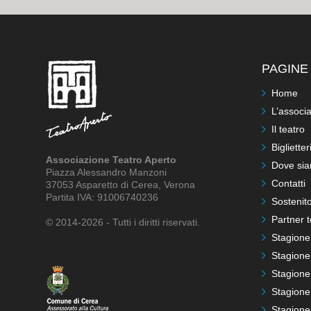
PAGINE 
Home
L’associ
Il teatro
Biglietter
Associazione Teatro Aperto
Dove si
Piazza Alessandro Manzoni
Contatti
37053 Asparetto di Cerea, Verona
Partita IVA: 91006740236
Sostenito
Partner t
© 2014-2026 - Tutti i diritti riservati.
Stagione
Stagione
Stagione
Stagione
Stagione