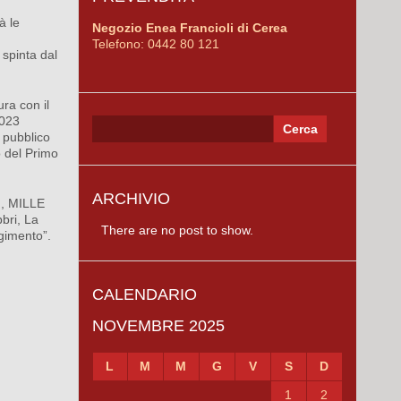
à le
Negozio Enea Francioli di Cerea
Telefono: 0442 80 121
 spinta dal
ura con il
2023
Ricerca
n pubblico
per:
to del Primo
ARCHIVIO
), MILLE
bri, La
There are no post to show.
rgimento”.
CALENDARIO
NOVEMBRE 2025
L
M
M
G
V
S
D
1
2