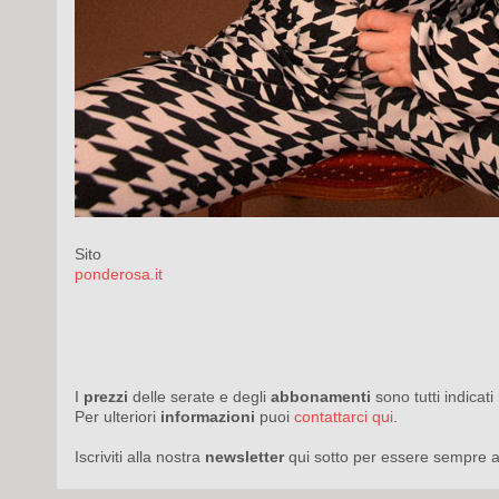
Sito
ponderosa.it
I
prezzi
delle serate e degli
abbonamenti
sono tutti indicat
Per ulteriori
informazioni
puoi
contattarci qui
.
Iscriviti alla nostra
newsletter
qui sotto per essere sempre a