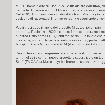
MILLE, nome d’arte di Elisa Pucci, è
un’artista eclettica, da
permette di parlare a un pubblico ampio, unendo mondi music
Nel 2020, dopo anni come leader della band Moseek (finalista 
desiderio di raccontarsi in prima persona e scegliendo di scri
Pochi mesi dopo il lancio del progetto MILLE ottiene i primi ri
brano “La Radio”, nel 2022 il contest 1mnext e, durante l’
pubblica il suo primo EP, “Quanti me ne dai“, un lavoro che se
crescente, soprattutto nei live: nello stesso anno, parte infatti
Maggio al Circo Massimo nel 2024 (dove viene invitata per il 
Dopo ulteriori
felici esperienze anche in teatro
(dove recit
torna nel 2025 con un nuovo progetto discografico e un tour ch
Sete” (TAIGA/Ada Music Italy) è il brano, in uscita il 14 mag