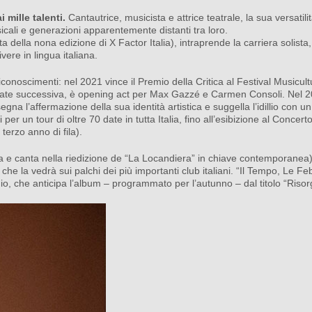
i mille talenti.
Cantautrice, musicista e attrice teatrale, la sua versatilit
ali e generazioni apparentemente distanti tra loro.
della nona edizione di X Factor Italia), intraprende la carriera solista,
vere in lingua italiana.
conoscimenti: nel 2021 vince il Premio della Critica al Festival Musicult
estate successiva, è opening act per Max Gazzé e Carmen Consoli. Nel 
gna l’affermazione della sua identità artistica e suggella l’idillio con u
 per un tour di oltre 70 date in tutta Italia, fino all’esibizione al Concer
terzo anno di fila).
a e canta nella riedizione de “La Locandiera” in chiave contemporanea
e la vedrà sui palchi dei più importanti club italiani. “Il Tempo, Le Feb
gio, che anticipa l’album – programmato per l’autunno – dal titolo “Riso