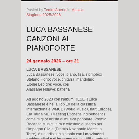
Posted
by
Teatro Aperto
in
Musica,
Stagione 2025/2026
LUCA BASSANESE
CANZONI AL
PIANOFORTE
24 gennaio 2026 – ore 21
LUCA BASSANESE
Luca Bassanese: voce, piano, fisa, stompbox
Stefano Florio: voce, chitarra, mandolino
Elodie Lebigre: voce, cori
Alassane Ndiaye: batteria
Ad agosto 2023 con l’album RESET! Luca
Bassanese è nella Top 10 della classifica
internazionale WMCE (World Music Chart Europe).
Già Targa MEI (Meeting Etichette Indipendenti)
come miglior artista di musica popolare, Premio
Recanati Musicultura e Attestato di Merito per
l’impegno Civile (Premio Nazionale Marcello
Torre), è un artista in sintonia con i
movimenti
ambientalisti e di impegno civile.
Utilizzando gli