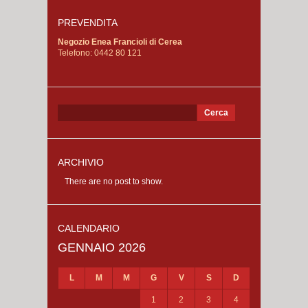
PREVENDITA
Negozio Enea Francioli di Cerea
Telefono: 0442 80 121
Ricerca
per:
ARCHIVIO
There are no post to show.
CALENDARIO
GENNAIO 2026
L
M
M
G
V
S
D
1
2
3
4