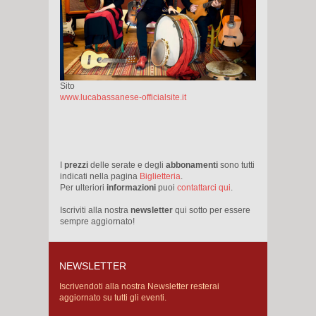
Sito
www.lucabassanese-officialsite.it
I
prezzi
delle serate e degli
abbonamenti
sono tutti
indicati nella pagina
Biglietteria
.
Per ulteriori
informazioni
puoi
contattarci qui
.
Iscriviti alla nostra
newsletter
qui sotto per essere
sempre aggiornato!
NEWSLETTER
Iscrivendoti alla nostra Newsletter resterai
aggiornato su tutti gli eventi.