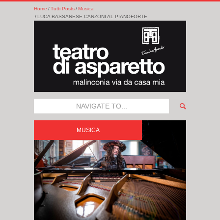
Home
Tutti Posts
Musica
LUCA BASSANESE CANZONI AL PIANOFORTE
NAVIGATE TO...
MUSICA