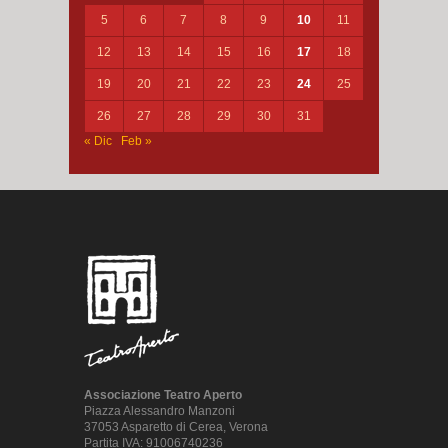
5
6
7
8
9
10
11
12
13
14
15
16
17
18
19
20
21
22
23
24
25
26
27
28
29
30
31
« Dic
Feb »
Associazione Teatro Aperto
Piazza Alessandro Manzoni
37053 Asparetto di Cerea, Verona
Partita IVA: 91006740236