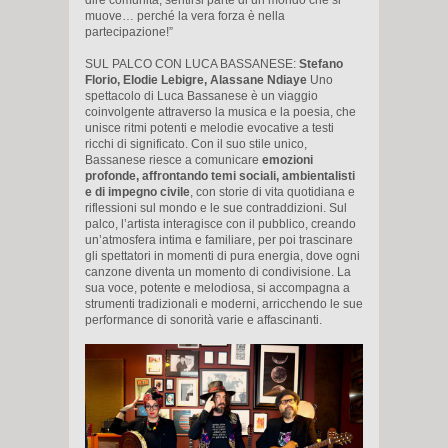
muove… perché la vera forza è nella
partecipazione!”
SUL PALCO CON LUCA BASSANESE:
Stefano
Florio, Elodie Lebigre, Alassane Ndiaye
Uno
spettacolo di Luca Bassanese è un viaggio
coinvolgente attraverso la musica e la poesia, che
unisce ritmi potenti e melodie evocative a testi
ricchi di significato. Con il suo stile unico,
Bassanese riesce a comunicare
emozioni
profonde, affrontando temi sociali, ambientalisti
e di impegno civile
, con storie di vita quotidiana e
riflessioni sul mondo e le sue contraddizioni. Sul
palco, l’artista interagisce con il pubblico, creando
un’atmosfera intima e familiare, per poi trascinare
gli spettatori in momenti di pura energia, dove ogni
canzone diventa un momento di condivisione. La
sua voce, potente e melodiosa, si accompagna a
strumenti tradizionali e moderni, arricchendo le sue
performance di sonorità varie e affascinanti.