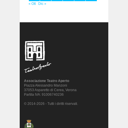
« Ott
Dic »
Associazione Teatro Aperto
Piazza Alessandro Manzoni
37053 Asparetto di Cerea, Verona
Partita IVA: 91006740236
© 2014-2026 - Tutti i diritti riservati.