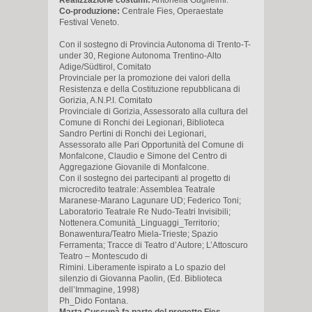
Co-produzione:
Centrale Fies, Operaestate
Festival Veneto.
Con il sostegno di Provincia Autonoma di Trento-T-
under 30, Regione Autonoma Trentino-Alto
Adige/Südtirol, Comitato
Provinciale per la promozione dei valori della
Resistenza e della Costituzione repubblicana di
Gorizia, A.N.P.I. Comitato
Provinciale di Gorizia, Assessorato alla cultura del
Comune di Ronchi dei Legionari, Biblioteca
Sandro Pertini di Ronchi dei Legionari,
Assessorato alle Pari Opportunità del Comune di
Monfalcone, Claudio e Simone del Centro di
Aggregazione Giovanile di Monfalcone.
Con il sostegno dei partecipanti al progetto di
microcredito teatrale: Assemblea Teatrale
Maranese-Marano Lagunare UD; Federico Toni;
Laboratorio Teatrale Re Nudo-Teatri Invisibili;
Nottenera.Comunità_Linguaggi_Territorio;
Bonawentura/Teatro Miela-Trieste; Spazio
Ferramenta; Tracce di Teatro d’Autore; L’Attoscuro
Teatro – Montescudo di
Rimini. Liberamente ispirato a Lo spazio del
silenzio di Giovanna Paolin, (Ed. Biblioteca
dell’Immagine, 1998)
Ph_Dido Fontana.
Marta Cuscunà fa parte del progetto Fies