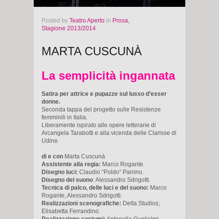
Posted
by
Teatro Aperto
in
Prosa,
Stagione 2013/2014
MARTA CUSCUNÀ
La semplicità ingannata
Satira per attrice e pupazze sul lusso d’esser
donne.
Seconda tappa del progetto sulle Resistenze
femminili in Italia.
Liberamente ispirato alle opere letterarie di
Arcangela Tarabotti e alla vicenda delle Clarisse di
Udine.
di e con
Marta Cuscunà
Assistente alla regia:
Marco Rogante.
Disegno luci:
Claudio “Poldo” Parrino.
Disegno del suono
: Alessandro Sdrigotti.
Tecnica di palco, delle luci e del suono:
Marco
Rogante, Alessandro Sdrigotti.
Realizzazioni scenografiche:
Delta Studios;
Elisabetta Ferrandino.
Realizzazione costumi:
Antonella Guglielmi.