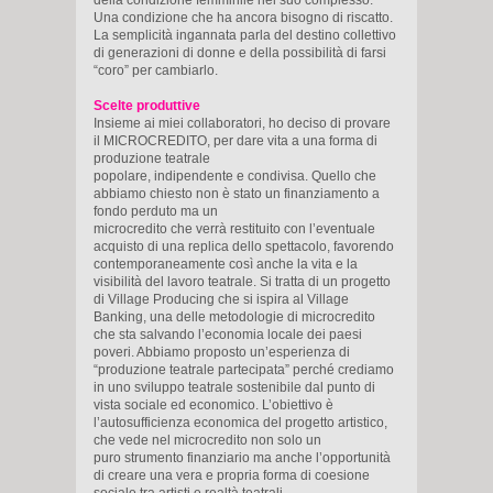
Una condizione che ha ancora bisogno di riscatto.
La semplicità ingannata parla del destino collettivo
di generazioni di donne e della possibilità di farsi
“coro” per cambiarlo.
Scelte produttive
Insieme ai miei collaboratori, ho deciso di provare
il MICROCREDITO, per dare vita a una forma di
produzione teatrale
popolare, indipendente e condivisa. Quello che
abbiamo chiesto non è stato un finanziamento a
fondo perduto ma un
microcredito che verrà restituito con l’eventuale
acquisto di una replica dello spettacolo, favorendo
contemporaneamente così anche la vita e la
visibilità del lavoro teatrale. Si tratta di un progetto
di Village Producing che si ispira al Village
Banking, una delle metodologie di microcredito
che sta salvando l’economia locale dei paesi
poveri. Abbiamo proposto un’esperienza di
“produzione teatrale partecipata” perché crediamo
in uno sviluppo teatrale sostenibile dal punto di
vista sociale ed economico. L’obiettivo è
l’autosufficienza economica del progetto artistico,
che vede nel microcredito non solo un
puro strumento finanziario ma anche l’opportunità
di creare una vera e propria forma di coesione
sociale tra artisti e realtà teatrali.