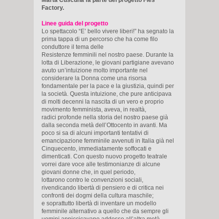
Factory.
Linee guida del progetto
Lo spettacolo “E’ bello vivere liberi!” ha segnato la
prima tappa di un percorso che ha come filo
conduttore il tema delle
Resistenze femminili nel nostro paese. Durante la
lotta di Liberazione, le giovani partigiane avevano
avuto un’intuizione molto importante nel
considerare la Donna come una risorsa
fondamentale per la pace e la giustizia, quindi per
la società. Questa intuizione, che pure anticipava
di molti decenni la nascita di un vero e proprio
movimento femminista, aveva, in realtà,
radici profonde nella storia del nostro paese già
dalla seconda metà dell’Ottocento in avanti. Ma
poco si sa di alcuni importanti tentativi di
emancipazione femminile avvenuti in Italia già nel
Cinquecento, immediatamente soffocati e
dimenticati. Con questo nuovo progetto teatrale
vorrei dare voce alle testimonianze di alcune
giovani donne che, in quel periodo,
lottarono contro le convenzioni sociali,
rivendicando libertà di pensiero e di critica nei
confronti dei dogmi della cultura maschile;
e soprattutto libertà di inventare un modello
femminile alternativo a quello che da sempre gli
uomini appiccicavano addosso all’altra metà