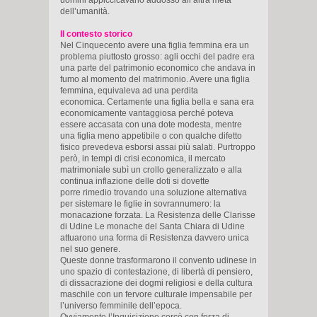
dell’umanità.
Il contesto storico
Nel Cinquecento avere una figlia femmina era un
problema piuttosto grosso: agli occhi del padre era
una parte del patrimonio economico che andava in
fumo al momento del matrimonio. Avere una figlia
femmina, equivaleva ad una perdita
economica. Certamente una figlia bella e sana era
economicamente vantaggiosa perché poteva
essere accasata con una dote modesta, mentre
una figlia meno appetibile o con qualche difetto
fisico prevedeva esborsi assai più salati. Purtroppo
però, in tempi di crisi economica, il mercato
matrimoniale subì un crollo generalizzato e alla
continua inflazione delle doti si dovette
porre rimedio trovando una soluzione alternativa
per sistemare le figlie in sovrannumero: la
monacazione forzata. La Resistenza delle Clarisse
di Udine Le monache del Santa Chiara di Udine
attuarono una forma di Resistenza davvero unica
nel suo genere.
Queste donne trasformarono il convento udinese in
uno spazio di contestazione, di libertà di pensiero,
di dissacrazione dei dogmi religiosi e della cultura
maschile con un fervore culturale impensabile per
l’universo femminile dell’epoca.
Ovviamente l’Inquisizione cercò con forza di