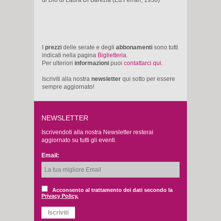
I
prezzi
delle serate e degli
abbonamenti
sono tutti
indicati nella pagina
Biglietteria
.
Per ulteriori
informazioni
puoi
contattarci qui
.
Iscriviti alla nostra
newsletter
qui sotto per essere
sempre aggiornato!
NEWSLETTER
Iscrivendoti alla nostra Newsletter resterai
aggiornato su tutti gli eventi.
Email:
Acconsento al trattamento dei dati secondo la
Privacy Policy.