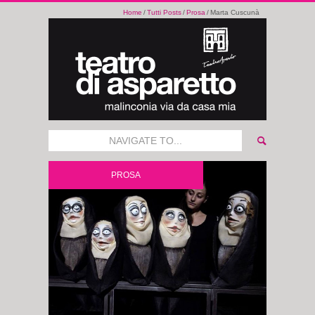
Home
Tutti Posts
Prosa
Marta Cuscunà
NAVIGATE TO...
PROSA