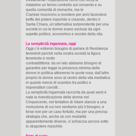
ristabilire un ferreo controllo sul convento e su
quella comunità di monache, ma le
Clarisse riuscirono a resistere per anni facendosi
beffe del potere maschile e creando, dentro il
Santa Chiara, un’alternativa sorprendente per una
società in cui le donne erano escluse da ogni
aspetto politico, economico e sociale della vita.
La semplicità ingannata, oggi
Oggi c’è estremo bisogno di parlare di Resistenze
femminili perché nella nostra società la figura
femminile è molto
contraddittoria: da un lato abbiamo bisogno di
garantire per legge la presenza minima delle
donne in politica attraverso le quote rosa; dall’altro
proprio le donne sono al centro della vita mediatica
in quanto merce di scambio tra politici e
imprenditori corrotti…
La semplicità ingannata racconta da quali semi è
nata la rivendicazione delle donne nel
Cinquecento, nel tentativo di ridare slancio a una
rivoluzione di cui non sentiamo più il bisogno, e
forse non per un caso fortuito, ma per una precisa
strategia che, anche se con modalità
apparentemente diverse, ci schiaccia ancora sotto
lo strapotere maschile.
Note di regia