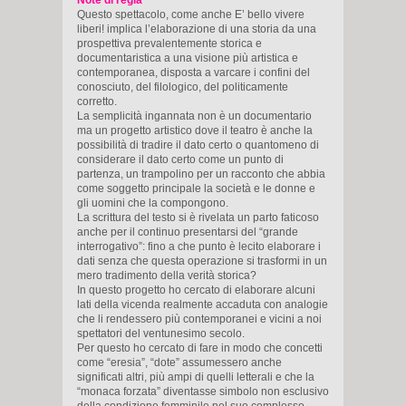
Questo spettacolo, come anche E’ bello vivere
liberi! implica l’elaborazione di una storia da una
prospettiva prevalentemente storica e
documentaristica a una visione più artistica e
contemporanea, disposta a varcare i confini del
conosciuto, del filologico, del politicamente
corretto.
La semplicità ingannata non è un documentario
ma un progetto artistico dove il teatro è anche la
possibilità di tradire il dato certo o quantomeno di
considerare il dato certo come un punto di
partenza, un trampolino per un racconto che abbia
come soggetto principale la società e le donne e
gli uomini che la compongono.
La scrittura del testo si è rivelata un parto faticoso
anche per il continuo presentarsi del “grande
interrogativo”: fino a che punto è lecito elaborare i
dati senza che questa operazione si trasformi in un
mero tradimento della verità storica?
In questo progetto ho cercato di elaborare alcuni
lati della vicenda realmente accaduta con analogie
che li rendessero più contemporanei e vicini a noi
spettatori del ventunesimo secolo.
Per questo ho cercato di fare in modo che concetti
come “eresia”, “dote” assumessero anche
significati altri, più ampi di quelli letterali e che la
“monaca forzata” diventasse simbolo non esclusivo
della condizione femminile nel suo complesso.