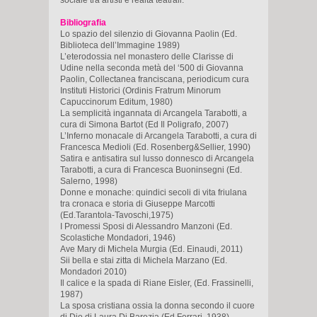
Bibliografia
Lo spazio del silenzio di Giovanna Paolin (Ed.
Biblioteca dell’Immagine 1989)
L’eterodossia nel monastero delle Clarisse di
Udine nella seconda metà del ‘500 di Giovanna
Paolin, Collectanea franciscana, periodicum cura
Instituti Historici (Ordinis Fratrum Minorum
Capuccinorum Editum, 1980)
La semplicità ingannata di Arcangela Tarabotti, a
cura di Simona Bartot (Ed Il Poligrafo, 2007)
L’Inferno monacale di Arcangela Tarabotti, a cura di
Francesca Medioli (Ed. Rosenberg&Sellier, 1990)
Satira e antisatira sul lusso donnesco di Arcangela
Tarabotti, a cura di Francesca Buoninsegni (Ed.
Salerno, 1998)
Donne e monache: quindici secoli di vita friulana
tra cronaca e storia di Giuseppe Marcotti
(Ed.Tarantola-Tavoschi,1975)
I Promessi Sposi di Alessandro Manzoni (Ed.
Scolastiche Mondadori, 1946)
Ave Mary di Michela Murgia (Ed. Einaudi, 2011)
Sii bella e stai zitta di Michela Marzano (Ed.
Mondadori 2010)
Il calice e la spada di Riane Eisler, (Ed. Frassinelli,
1987)
La sposa cristiana ossia la donna secondo il cuore
di Dio di Laura Di Barezia (Ed.Ferrari, 1938)