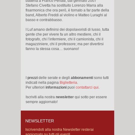
batteria a Franco Penatti, dal gennaio 2007
Stefano Civetta ha sostituito Lorenzo Marra alla
fisarmonica che ora però, è tornato a far parte della
band, Alberto Freddi al violino e Matteo Luraghi al
basso e contrabbasso.
I Luf amano definirsi dei dopolavoristi di lusso, tutta
gente che per vivere fa un altro mestiere, chi il
fotografo, chi l’infermiere, chi il camionista, chi il
magazziniere, chi il professore; ma per divertirsi
fanno la stessa cosa… suonano!
I
prezzi
delle serate e degli
abbonamenti
sono tutti
indicati nella pagina
Biglietteria
.
Per ulteriori
informazioni
puoi
contattarci qui
.
Iscriviti alla nostra
newsletter
qui sotto per essere
sempre aggiornato!
NEWSLETTER
Iscrivendoti alla nostra Newsletter resterai
aggiornato su tutti gli eventi.