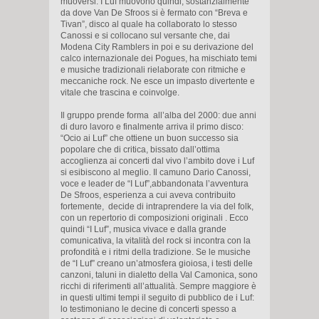
muoversi. I Luf muovono quindi, sostanzialmente
da dove Van De Sfroos si è fermato con “Breva e
Tivan”, disco al quale ha collaborato lo stesso
Canossi e si collocano sul versante che, dai
Modena City Ramblers in poi e su derivazione del
calco internazionale dei Pogues, ha mischiato temi
e musiche tradizionali rielaborate con ritmiche e
meccaniche rock. Ne esce un impasto divertente e
vitale che trascina e coinvolge.
Il gruppo prende forma all’alba del 2000: due anni
di duro lavoro e finalmente arriva il primo disco:
“Ocio ai Luf” che ottiene un buon successo sia
popolare che di critica, bissato dall’ottima
accoglienza ai concerti dal vivo l’ambito dove i Luf
si esibiscono al meglio. Il camuno Dario Canossi,
voce e leader de “I Luf”,abbandonata l’avventura
De Sfroos, esperienza a cui aveva contribuito
fortemente, decide di intraprendere la via del folk,
con un repertorio di composizioni originali . Ecco
quindi “I Luf”, musica vivace e dalla grande
comunicativa, la vitalità del rock si incontra con la
profondità e i ritmi della tradizione. Se le musiche
de “I Luf” creano un’atmosfera gioiosa, i testi delle
canzoni, taluni in dialetto della Val Camonica, sono
ricchi di riferimenti all’attualità. Sempre maggiore è
in questi ultimi tempi il seguito di pubblico de i Luf:
lo testimoniano le decine di concerti spesso a