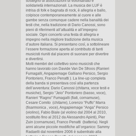
sostegno di associazioni di volontariato e
solidarietà internazionali. La musica dei LUF è
intrisa di folk e bagnata di rock, è allegria e ballo,
colpisce contemporaneamente al cuore e alle
gambe senza comunque cadere nella banalità dei
testi che, nella tradizione di Dario Canossi, sono
pieni di riferimenti all’attualità e all’impegno
sociale. Ogni concerto una festa di allegria e
impegno nella migliore tradizione della musica
d’autore italiana. Si presentano così, a sottolineare
l’essere formazione aperta al contributo di tanti
musicisti riuniti dal piacere di suonare per divertire
e divertirsi.
Molti membri del collettivo sono musicisti che
hanno lavorato con Davide Van De Sfroos (Ranieri
Fumagalli, Angapiemage Galliano Persico, Sergio
Pontoriero, Franco Penatti ). La line-up completa
della banda si presentava così alla partenza
dell’avventura: Dario Canossi (chitarra, voce testi e
musiche), Sergio “Jeio” Pontoriero (basso, voce),
Ranieri “Ragno” Fumagalli (fiati, cornamuse),
Cesare Comito (chitarre), Lorenzo “Puffo” Marra
(fisarmonica , voce), Angapiemage “Anga” Persico
(violino), Fabio Biale (al violino dal 2004 al 2010,
sostituito fino al 2012 da Alessandro Apinti), Pier
Zuin (cornamuse), Franco Penatti (batteria). Negli
anni alcune piccole modifiche all’organico: Sammy
Radaelli dal novembre 2006 è subentrato alla