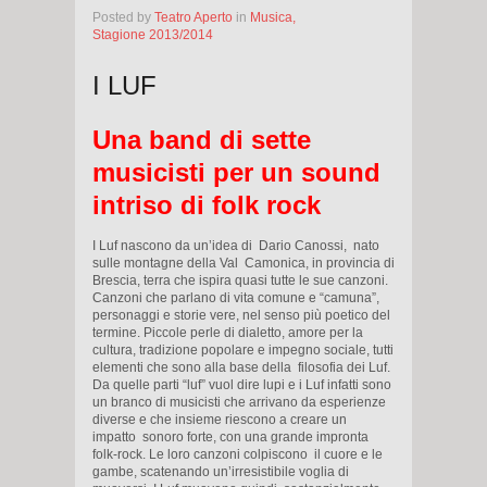
Posted
by
Teatro Aperto
in
Musica,
Stagione 2013/2014
I LUF
Una band di sette
musicisti per un sound
intriso di folk rock
I Luf nascono da un’idea di Dario Canossi, nato
sulle montagne della Val Camonica, in provincia di
Brescia, terra che ispira quasi tutte le sue canzoni.
Canzoni che parlano di vita comune e “camuna”,
personaggi e storie vere, nel senso più poetico del
termine. Piccole perle di dialetto, amore per la
cultura, tradizione popolare e impegno sociale, tutti
elementi che sono alla base della filosofia dei Luf.
Da quelle parti “luf” vuol dire lupi e i Luf infatti sono
un branco di musicisti che arrivano da esperienze
diverse e che insieme riescono a creare un
impatto sonoro forte, con una grande impronta
folk-rock. Le loro canzoni colpiscono il cuore e le
gambe, scatenando un’irresistibile voglia di