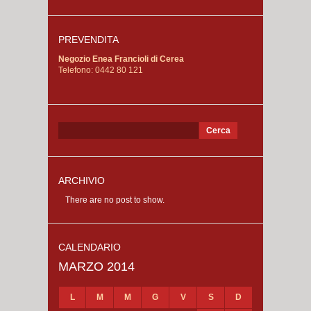
PREVENDITA
Negozio Enea Francioli di Cerea
Telefono: 0442 80 121
Ricerca
per:
ARCHIVIO
There are no post to show.
CALENDARIO
MARZO 2014
L
M
M
G
V
S
D