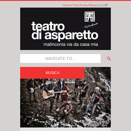
Home
Tutti Posts
Musica
I LUF
NAVIGATE TO...
MUSICA