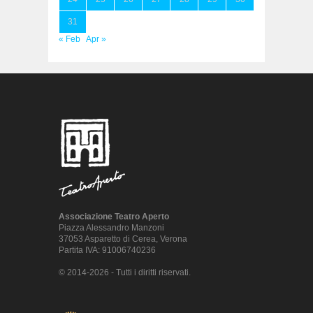
31
« Feb
Apr »
Associazione Teatro Aperto
Piazza Alessandro Manzoni
37053 Asparetto di Cerea, Verona
Partita IVA: 91006740236
© 2014-2026 - Tutti i diritti riservati.