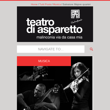
Home
Tutti Posts
Musica
Salvatore Majore quartet
NAVIGATE TO...
MUSICA