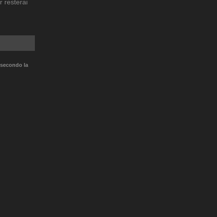
r resterai
 secondo la