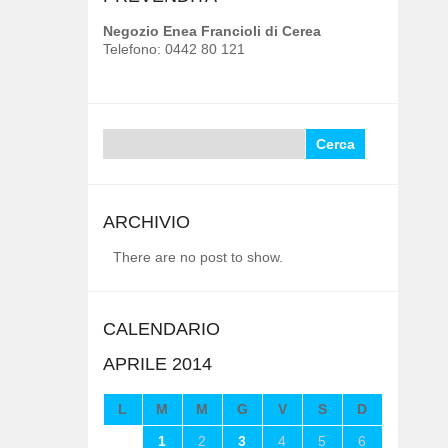
Negozio Enea Francioli di Cerea
Telefono: 0442 80 121
Ricerca
per:
ARCHIVIO
There are no post to show.
CALENDARIO
APRILE 2014
L
M
M
G
V
S
D
1
2
3
4
5
6