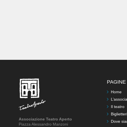
PAGINE 
Home
L’associ
Il teatro
Biglietter
Associazione Teatro Aperto
Dove si
Piazza Alessandro Manzoni