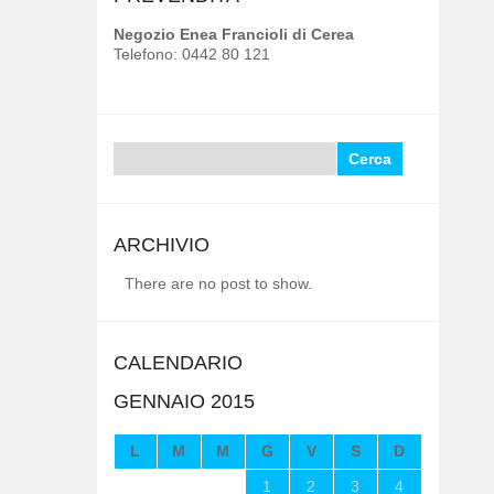
Negozio Enea Francioli di Cerea
Telefono: 0442 80 121
Ricerca
per:
ARCHIVIO
There are no post to show.
CALENDARIO
GENNAIO 2015
L
M
M
G
V
S
D
1
2
3
4