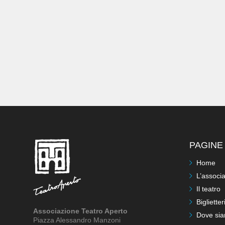
PAGINE 
Home
L’associ
Il teatro
Biglietter
Associazione Teatro Aperto
Dove si
Piazza Alessandro Manzoni