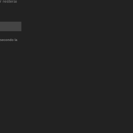
r resterai
 secondo la