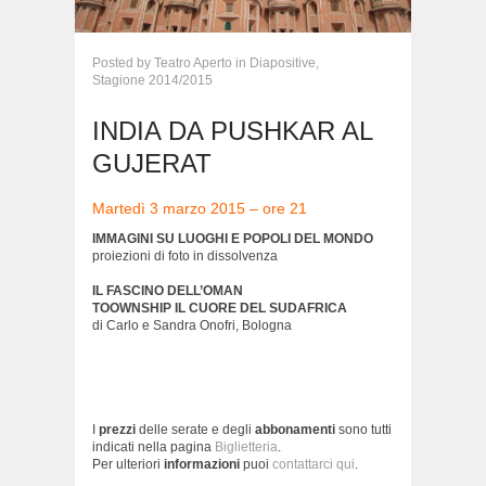
Posted
by
Teatro Aperto
in
Diapositive,
Stagione 2014/2015
INDIA DA PUSHKAR AL
GUJERAT
Martedì 3 marzo 2015 – ore 21
IMMAGINI SU LUOGHI E POPOLI DEL MONDO
proiezioni di foto in dissolvenza
IL FASCINO DELL’OMAN
TOOWNSHIP IL CUORE DEL SUDAFRICA
di Carlo e Sandra Onofri, Bologna
I
prezzi
delle serate e degli
abbonamenti
sono tutti
indicati nella pagina
Biglietteria
.
Per ulteriori
informazioni
puoi
contattarci qui
.