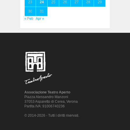
23
24
25
26
27
28
29
30
31
« Feb
Apr »
Associazione Teatro Aperto
Piazza Alessandro Manzoni
37053 Asparetto di Cerea, Verona
Partita IVA: 91006740236
© 2014-2026 - Tutti i diritti riservati.