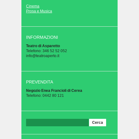
Cinema
Prosa e Musica
INFORMAZIONI
Teatro di Asparetto
Telefono: 346 52 52 052
info@teatroaperto.it
PREVENDITA
Negozio Enea Francioli di Cerea
Telefono: 0442 80 121
Ricerca
per: