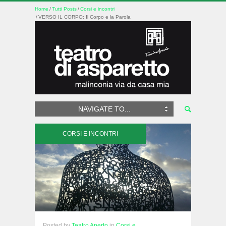
Home
Tutti Posts
Corsi e incontri
VERSO IL CORPO: Il Corpo e la Parola
NAVIGATE TO...
CORSI E INCONTRI
Posted
by
Teatro Aperto
in
Corsi e