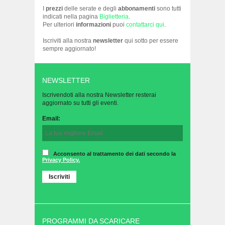
I
prezzi
delle serate e degli
abbonamenti
sono tutti
indicati nella pagina
Biglietteria
.
Per ulteriori
informazioni
puoi
contattarci qui
.
Iscriviti alla nostra
newsletter
qui sotto per essere
sempre aggiornato!
NEWSLETTER
Iscrivendoti alla nostra Newsletter resterai
aggiornato su tutti gli eventi.
Email:
Acconsento al trattamento dei dati secondo la
Privacy Policy.
PROGRAMMI DA SCARICARE