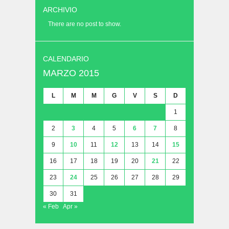
ARCHIVIO
There are no post to show.
CALENDARIO
MARZO 2015
L
M
M
G
V
S
D
1
2
3
4
5
6
7
8
9
10
11
12
13
14
15
16
17
18
19
20
21
22
23
24
25
26
27
28
29
30
31
« Feb
Apr »