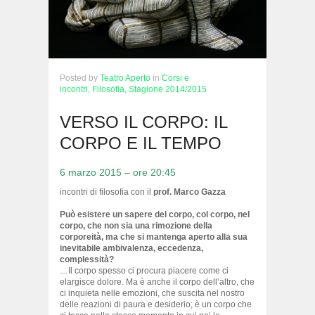
Posted
by
Teatro Aperto
in
Corsi e
incontri,
Filosofia,
Stagione 2014/2015
VERSO IL CORPO: IL
CORPO E IL TEMPO
6 marzo 2015 – ore 20:45
incontri di filosofia con il
prof. Marco Gazza
Può esistere un sapere del corpo, col corpo, nel
corpo, che non sia una rimozione della
corporeità, ma che si mantenga aperto alla sua
inevitabile ambivalenza, eccedenza,
complessità?
…Il corpo spesso ci procura piacere come ci
elargisce dolore. Ma è anche il corpo dell’altro, che
ci inquieta nelle emozioni, che suscita nel nostro
delle reazioni di paura e desiderio; è un corpo che