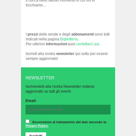
ci tocca nello stesso momento in cui noi lo
tocchiamo…
I
prezzi
delle serate e degli
abbonamenti
sono tutti
indicati nella pagina
Biglietteria
.
Per ulteriori
informazioni
puoi
contattarci qui
.
Iscriviti alla nostra
newsletter
qui sotto per essere
sempre aggiornato!
NEWSLETTER
Iscrivendoti alla nostra Newsletter resterai
aggiornato su tutti gli eventi.
Email:
Acconsento al trattamento dei dati secondo la
Privacy Policy.