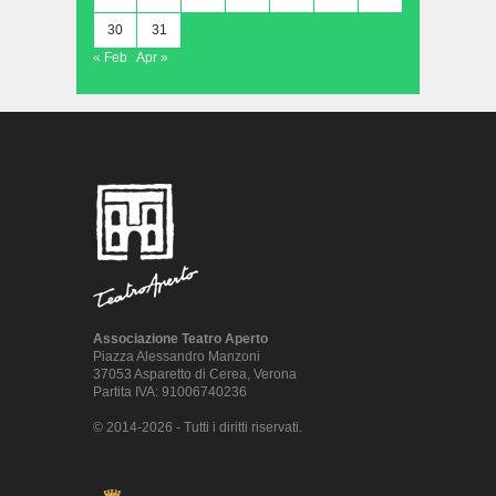
30
31
« Feb
Apr »
Associazione Teatro Aperto
Piazza Alessandro Manzoni
37053 Asparetto di Cerea, Verona
Partita IVA: 91006740236
© 2014-2026 - Tutti i diritti riservati.