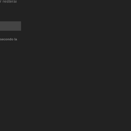
r resterai
 secondo la