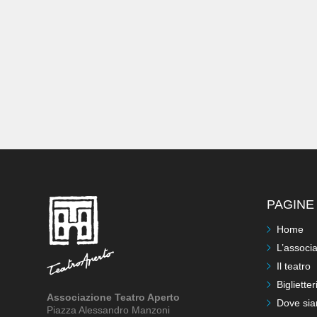
PAGINE 
Home
L’associ
Il teatro
Biglietter
Associazione Teatro Aperto
Dove si
Piazza Alessandro Manzoni