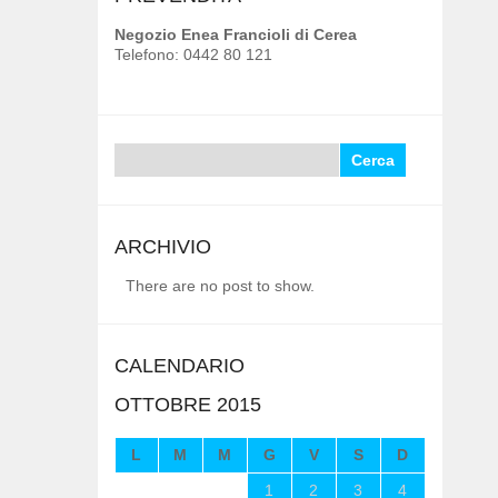
Negozio Enea Francioli di Cerea
Telefono: 0442 80 121
Ricerca
per:
ARCHIVIO
There are no post to show.
CALENDARIO
OTTOBRE 2015
L
M
M
G
V
S
D
1
2
3
4