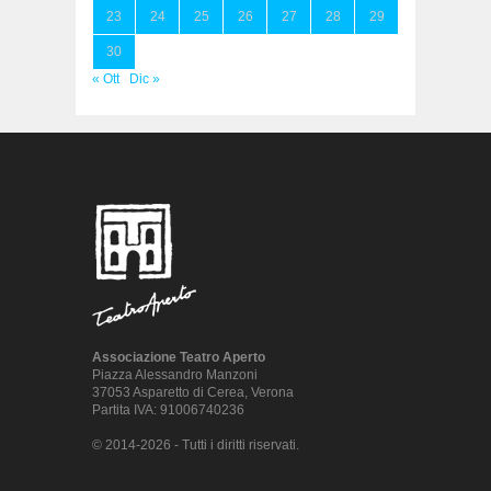
23
24
25
26
27
28
29
30
« Ott
Dic »
Associazione Teatro Aperto
Piazza Alessandro Manzoni
37053 Asparetto di Cerea, Verona
Partita IVA: 91006740236
© 2014-2026 - Tutti i diritti riservati.