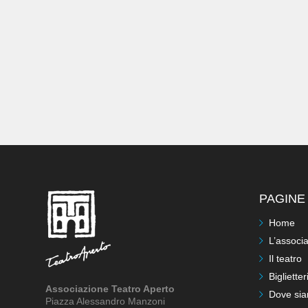
PAGINE 
Home
L’associ
Il teatro
Biglietter
Associazione Teatro Aperto
Dove si
Piazza Alessandro Manzoni