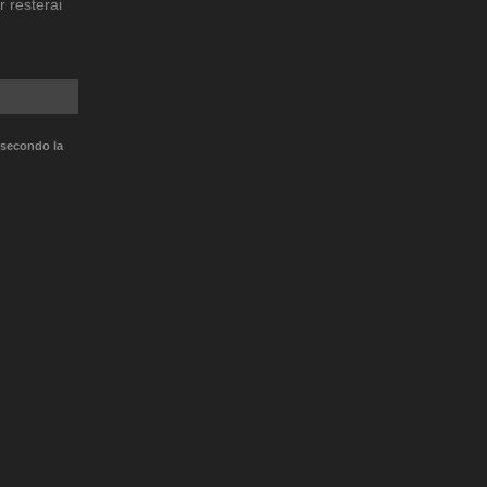
r resterai
 secondo la