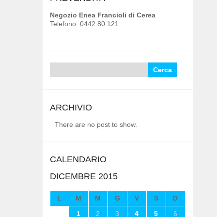
Negozio Enea Francioli di Cerea
Telefono: 0442 80 121
Ricerca
per:
ARCHIVIO
There are no post to show.
CALENDARIO
DICEMBRE 2015
L
M
M
G
V
S
D
1
2
3
4
5
6