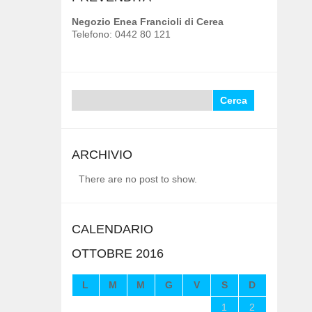
Negozio Enea Francioli di Cerea
Telefono: 0442 80 121
Ricerca
per:
ARCHIVIO
There are no post to show.
CALENDARIO
OTTOBRE 2016
L
M
M
G
V
S
D
1
2