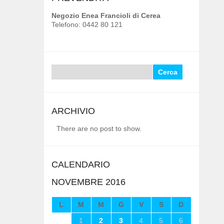
Negozio Enea Francioli di Cerea
Telefono: 0442 80 121
Ricerca
per:
ARCHIVIO
There are no post to show.
CALENDARIO
NOVEMBRE 2016
L
M
M
G
V
S
D
1
2
3
4
5
6