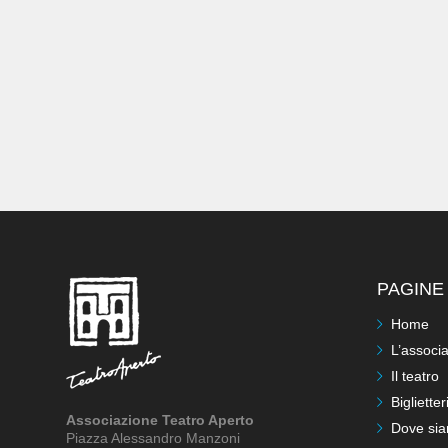
PAGINE 
Home
L’associ
Il teatro
Biglietter
Associazione Teatro Aperto
Dove si
Piazza Alessandro Manzoni