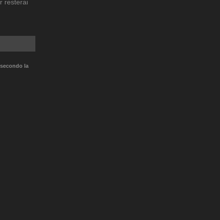
r resterai
 secondo la