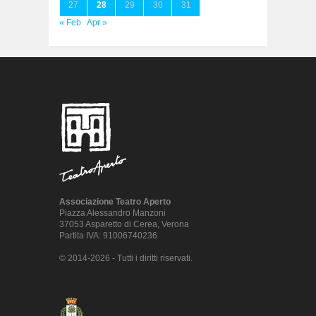
27
28
29
30
31
« Feb
Apr »
Associazione Teatro Aperto
Piazza Alessandro Manzoni
37053 Asparetto di Cerea, Verona
Partita IVA: 91006740236
© 2014-2026 - Tutti i diritti riservati.