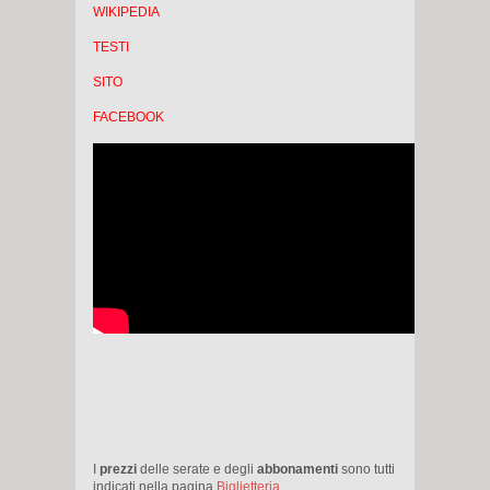
WIKIPEDIA
TESTI
SITO
FACEBOOK
I
prezzi
delle serate e degli
abbonamenti
sono tutti
indicati nella pagina
Biglietteria
.