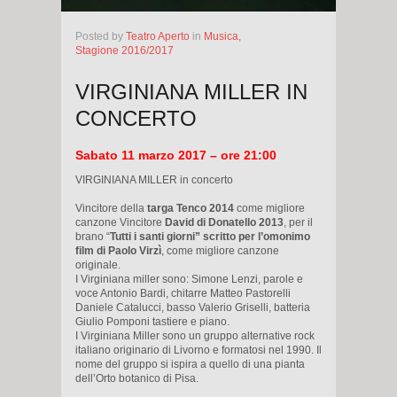
Posted
by
Teatro Aperto
in
Musica,
Stagione 2016/2017
VIRGINIANA MILLER IN
CONCERTO
Sabato 11 marzo 2017 – ore 21:00
VIRGINIANA MILLER in concerto
Vincitore della
targa Tenco 2014
come migliore
canzone Vincitore
David di Donatello 2013
, per il
brano “
Tutti i santi giorni” scritto per l’omonimo
film di Paolo Virzì
, come migliore canzone
originale.
I Virginiana miller sono: Simone Lenzi, parole e
voce Antonio Bardi, chitarre Matteo Pastorelli
Daniele Catalucci, basso Valerio Griselli, batteria
Giulio Pomponi tastiere e piano.
I Virginiana Miller sono un gruppo alternative rock
italiano originario di Livorno e formatosi nel 1990. Il
nome del gruppo si ispira a quello di una pianta
dell’Orto botanico di Pisa.