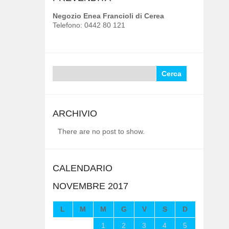
Negozio Enea Francioli di Cerea
Telefono: 0442 80 121
Ricerca
per:
ARCHIVIO
There are no post to show.
CALENDARIO
NOVEMBRE 2017
L
M
M
G
V
S
D
1
2
3
4
5