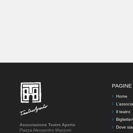
PAGINE 
Home
L’associ
Il teatro
Biglietter
Associazione Teatro Aperto
Dove si
Piazza Alessandro Manzoni