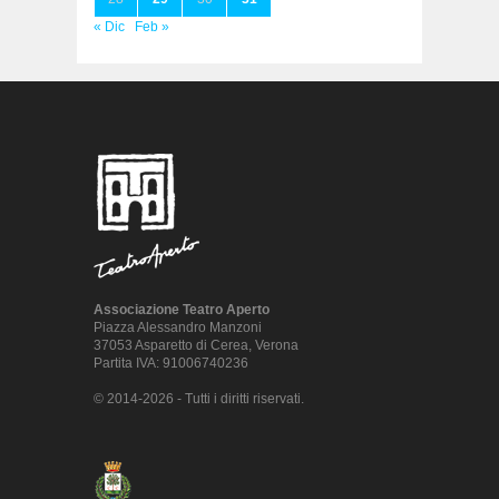
« Dic
Feb »
Associazione Teatro Aperto
Piazza Alessandro Manzoni
37053 Asparetto di Cerea, Verona
Partita IVA: 91006740236
© 2014-2026 - Tutti i diritti riservati.