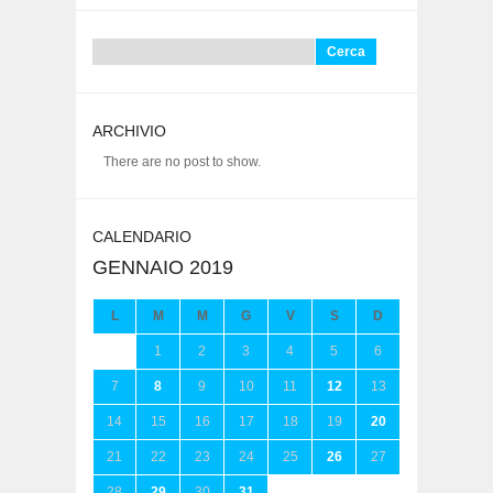
Ricerca
per:
ARCHIVIO
There are no post to show.
CALENDARIO
GENNAIO 2019
L
M
M
G
V
S
D
1
2
3
4
5
6
7
8
9
10
11
12
13
14
15
16
17
18
19
20
21
22
23
24
25
26
27
28
29
30
31