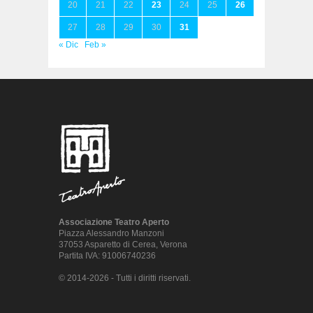
20
21
22
23
24
25
26
27
28
29
30
31
« Dic
Feb »
Associazione Teatro Aperto
Piazza Alessandro Manzoni
37053 Asparetto di Cerea, Verona
Partita IVA: 91006740236
© 2014-2026 - Tutti i diritti riservati.